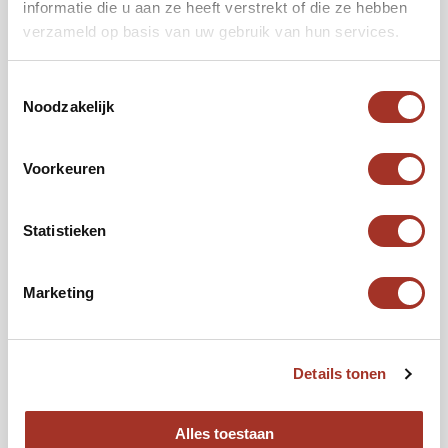
informatie die u aan ze heeft verstrekt of die ze hebben
Flexibel
verzameld op basis van uw gebruik van hun services.
Gewenste vertrekdatum
Toestemmingsselectie
*
Noodzakelijk
Voorkeuren
Reizigers
*
Het totaal aantal
Statistieken
Budget per persoon
€2.000
€10.000
Marketing
Details tonen
Volgende
Alles toestaan