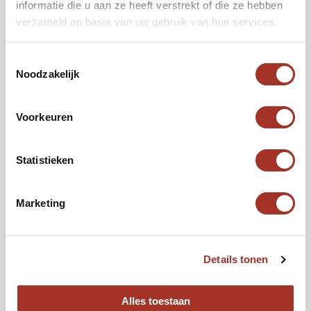
informatie die u aan ze heeft verstrekt of die ze hebben
Flexibel
verzameld op basis van uw gebruik van hun services.
Gewenste vertrekdatum
Toestemmingsselectie
*
Noodzakelijk
Voorkeuren
Reizigers
*
Het totaal aantal
Statistieken
Budget per persoon
€2.000
€10.000
Marketing
Details tonen
Volgende
Alles toestaan