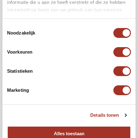
informatie die u aan ze heeft verstrekt of die ze hebben
Flexibel
verzameld op basis van uw gebruik van hun services.
Gewenste vertrekdatum
Toestemmingsselectie
*
Noodzakelijk
Voorkeuren
Reizigers
*
Het totaal aantal
Statistieken
Budget per persoon
€2.000
€10.000
Marketing
Details tonen
Volgende
Alles toestaan