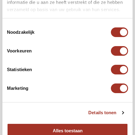
informatie die u aan ze heeft verstrekt of die ze hebben
Flexibel
verzameld op basis van uw gebruik van hun services.
Gewenste vertrekdatum
Toestemmingsselectie
*
Noodzakelijk
Voorkeuren
Reizigers
*
Het totaal aantal
Statistieken
Budget per persoon
€2.000
€10.000
Marketing
Details tonen
Volgende
Alles toestaan