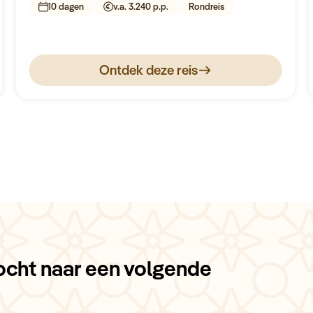
10 dagen
v.a. 3.240 p.p.
Rondreis
Ontdek deze reis
ocht naar een volgende