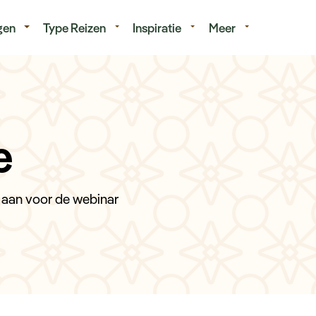
isduur
Budget
gen
Type Reizen
Inspiratie
Meer
e
r aan voor de webinar