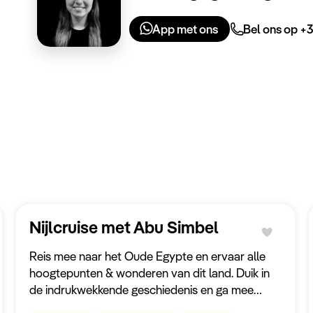
App met ons
Bel ons op +3
Nijlcruise met Abu Simbel
Reis mee naar het Oude Egypte en ervaar alle
hoogtepunten & wonderen van dit land. Duik in
de indrukwekkende geschiedenis en ga mee
langs alle monumenten van de Nijl en Caïro.