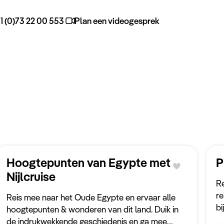
1 (0)73 22 00 553
Plan een videogesprek
Hoogtepunten van Egypte met
P
Nijlcruise
Re
re
Reis mee naar het Oude Egypte en ervaar alle
bi
hoogtepunten & wonderen van dit land. Duik in
d
de indrukwekkende geschiedenis en ga mee