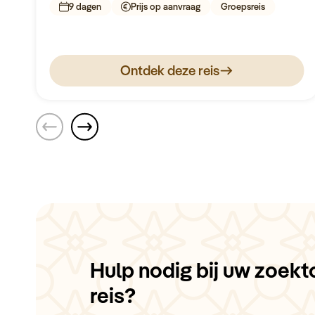
9 dagen
Prijs op aanvraag
Groepsreis
kleinschalige dahabiya langs de bijzondere
plekken aan de Nijl.
Ontdek deze reis
Hulp nodig bij uw zoekt
reis?