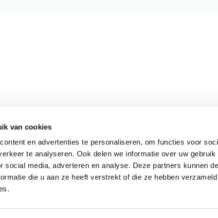
ik van cookies
Meer informatie
ontent en advertenties te personaliseren, om functies voor soci
Actueel
erkeer te analyseren. Ook delen we informatie over uw gebruik
Keurmerken
or social media, adverteren en analyse. Deze partners kunnen 
Verantwoord op reis
ormatie die u aan ze heeft verstrekt of die ze hebben verzameld
es.
Webinars
Vacatures