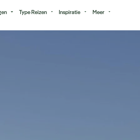
isduur
Budget
gen
Type Reizen
Inspiratie
Meer