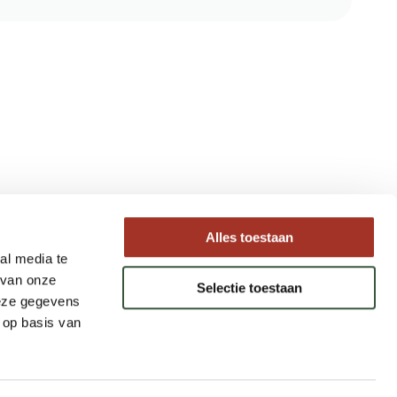
Type reizen
Alles toestaan
al media te
Maatwerk Rondreizen
 van onze
Selectie toestaan
Groepsreizen
deze gegevens
Luxe Reizen
 op basis van
Strandvakanties