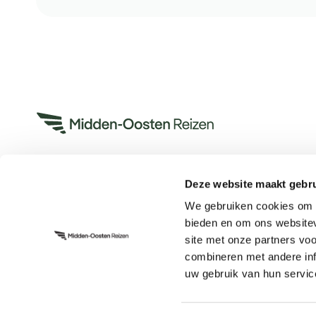
Deze website maakt gebru
Heeft u een vraag?
We gebruiken cookies om c
App met ons
bieden en om ons websitev
Bel ons op +31 (0)73 22 00 553
site met onze partners vo
Plan een videogesprek
combineren met andere inf
uw gebruik van hun servic