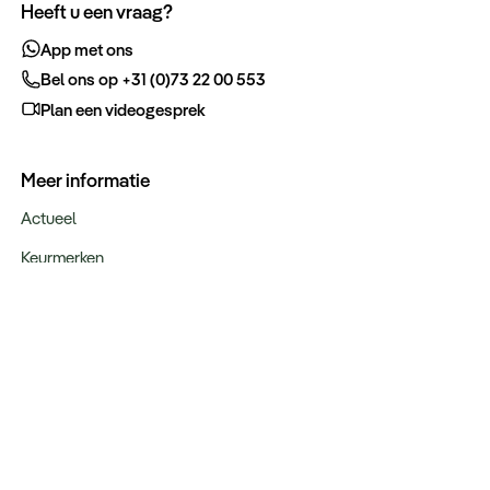
Heeft u een vraag?
App met ons
Bel ons op +31 (0)73 22 00 553
Plan een videogesprek
Meer informatie
Actueel
Keurmerken
Verantwoord op reis
Webinars
Vacatures
Type reizen