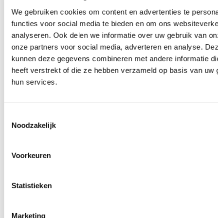
8x activiteiten in Jordanië die jouw reis
We gebruiken cookies om content en advertenties te persona
compleet maken
functies voor social media te bieden en om ons websiteverke
analyseren. Ook delen we informatie over uw gebruik van on
onze partners voor social media, adverteren en analyse. De
kunnen deze gegevens combineren met andere informatie di
19 september 2025
Blog
heeft verstrekt of die ze hebben verzameld op basis van uw 
Yas Marina Circuit in Abu Dhabi
hun services.
Toestemmingsselectie
10 september 2025
Nieuws
Noodzakelijk
Transavia start met zomervluchten voor
2026
Voorkeuren
Statistieken
25 augustus 2025
Blog
Jebel Jais Zipline in Ras Al-Khaimah
Marketing