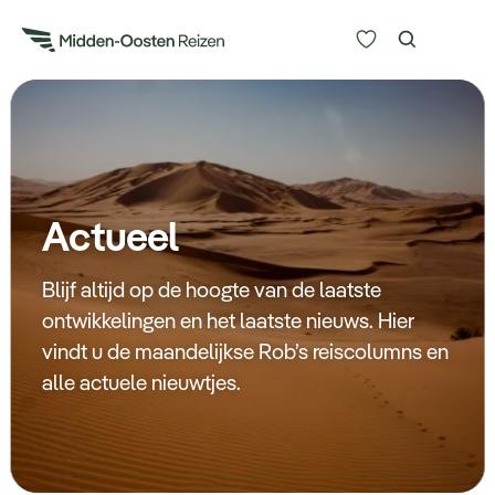
Reisduur
Budget
Alle bestemmingen
Zoeken
Actueel
Type Reizen
Blijf altijd op de hoogte van de laatste
Inspiratie
ontwikkelingen en het laatste nieuws. Hier
vindt u de maandelijkse Rob’s reiscolumns en
Meer
alle actuele nieuwtjes.