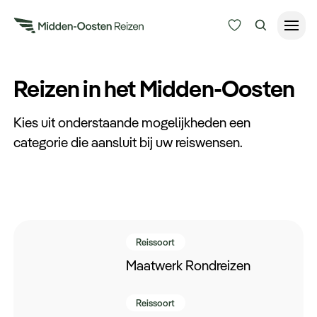
Reisduur
Reizen in het Midden-Oosten
Budget
Alle bestemmingen
Kies uit onderstaande mogelijkheden een
Zoeken
categorie die aansluit bij uw reiswensen.
Type Reizen
Inspiratie
Meer
Reissoort
Maatwerk Rondreizen
Reissoort