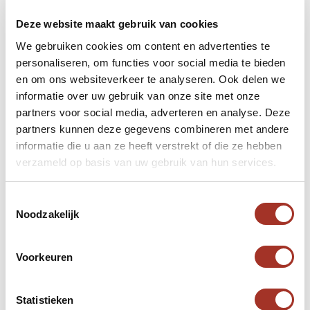
Deze website maakt gebruik van cookies
We gebruiken cookies om content en advertenties te
personaliseren, om functies voor social media te bieden
en om ons websiteverkeer te analyseren. Ook delen we
informatie over uw gebruik van onze site met onze
Hulp nodig bij uw zoektocht
partners voor social media, adverteren en analyse. Deze
naar een volgende reis?
partners kunnen deze gegevens combineren met andere
informatie die u aan ze heeft verstrekt of die ze hebben
Neem contact met ons op.
verzameld op basis van uw gebruik van hun services.
Neem contact op
Toestemmingsselectie
Noodzakelijk
Voorkeuren
Statistieken