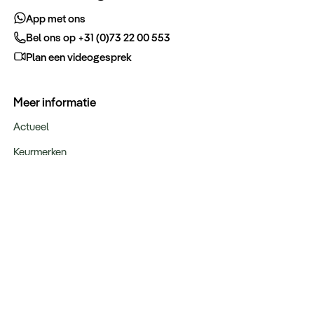
App met ons
Bel ons op +31 (0)73 22 00 553
Plan een videogesprek
Meer informatie
Actueel
Keurmerken
Verantwoord op reis
Webinars
Vacatures
Type reizen
Maatwerk Rondreizen