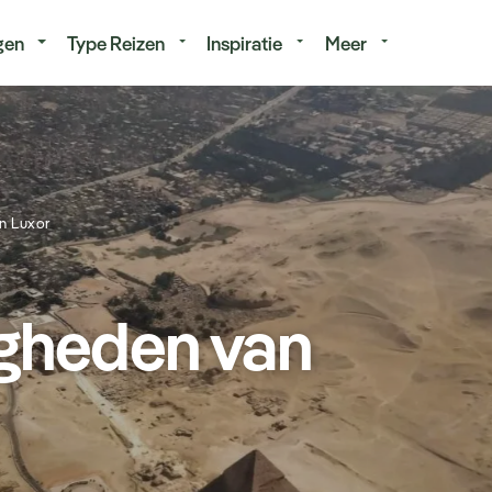
isduur
Budget
gen
Type Reizen
Inspiratie
Meer
n Luxor
gheden van