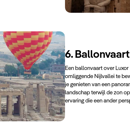
6. Ballonvaart
Een ballonvaart over Luxor 
omliggende Nijlvallei te b
je genieten van een panoram
landschap terwijl de zon op
ervaring die een ander pers