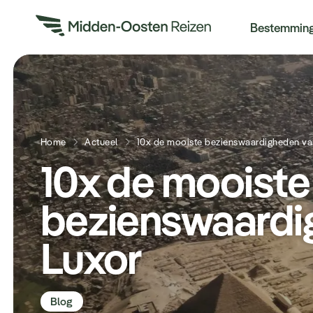
Re
Bestemmin
Home
Actueel
10x de mooiste bezienswaardigheden va
10x de mooiste
bezienswaardi
Luxor
Blog