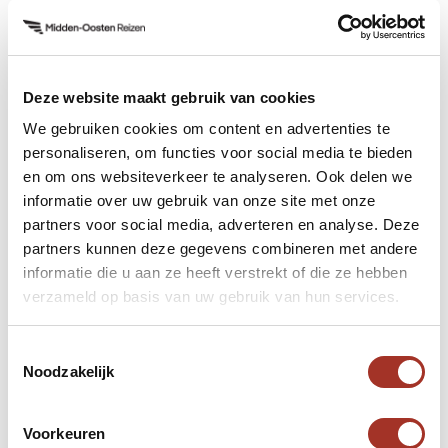
laatste dagen van het Ottomaanse Rijk. Het
Dolmabahçe-paleis is een meesterwerk van
Europese en Ottomaanse architectuur, met
Deze website maakt gebruik van cookies
prachtige kamers, een uitgestrekte tuin en een
indrukwekkend kristallen trap.
We gebruiken cookies om content en advertenties te
personaliseren, om functies voor social media te bieden
en om ons websiteverkeer te analyseren. Ook delen we
informatie over uw gebruik van onze site met onze
partners voor social media, adverteren en analyse. Deze
8. Chora Museum
partners kunnen deze gegevens combineren met andere
informatie die u aan ze heeft verstrekt of die ze hebben
verzameld op basis van uw gebruik van hun services.
Het Chora Museum, ook bekend als Kariye
Museum, is een verborgen juweel in Istanbul. Het
Toestemmingsselectie
staat bekend om zijn verbluffende Byzantijnse
Noodzakelijk
mozaïeken en fresco’s die de muren en koepels
van de voormalige kerk sieren. Een bezoek aan dit
Voorkeuren
museum is een kans om de prachtige kunstwerken