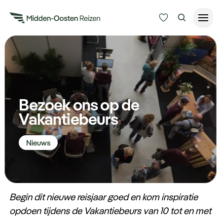
Reisduur
Budget
Alle bestemmingen
Zoeken
Bezoek ons op de
Type Reizen
Vakantiebeurs
Inspiratie
Nieuws
Meer
Begin dit nieuwe reisjaar goed en kom inspiratie
opdoen tijdens de Vakantiebeurs van 10 tot en met