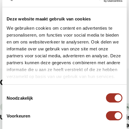
Hal 8 – Stand
08A080 (Israëlisch Nationaal
Deze website maakt gebruik van cookies
Bureau voor Toerisme)
We gebruiken cookies om content en advertenties te
personaliseren, om functies voor social media te bieden
10 t/m 13 januari 2019
en om ons websiteverkeer te analyseren. Ook delen we
Jaarbeurs Utrecht
informatie over uw gebruik van onze site met onze
partners voor social media, adverteren en analyse. Deze
Jaarbeursplein, 3521 AL Utrecht
partners kunnen deze gegevens combineren met andere
informatie die u aan ze heeft verstrekt of die ze hebben
verzameld op basis van uw gebruik van hun services.
Ook leuk om te lezen
Toestemmingsselectie
Noodzakelijk
22 juli 2026
Nieuws
Nie
Update situatie Midden-Oosten
Rei
Voorkeuren
gee