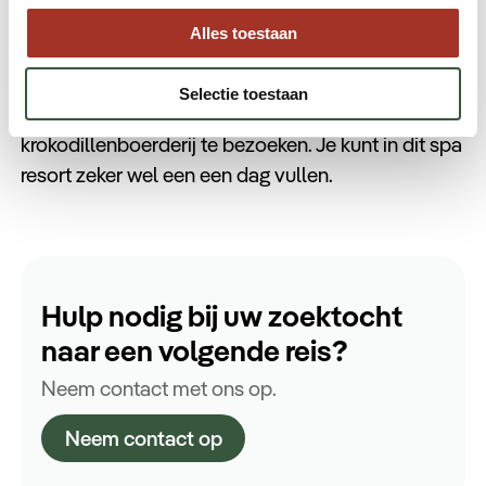
oudste van Israël. Het ligt in een vallei omgeven
Alles toestaan
door kliffen, je vindt hier onder andere
warmwaterbronnen, zwembaden en overblijfselen
Selectie toestaan
van Romeinse dorpjes. Ook is er een
krokodillenboerderij te bezoeken. Je kunt in dit spa
resort zeker wel een een dag vullen.
Hulp nodig bij uw zoektocht
naar een volgende reis?
Neem contact met ons op.
Neem contact op