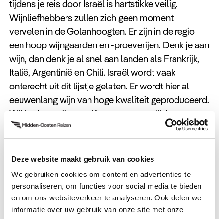
tijdens je reis door Israël is hartstikke veilig.
Wijnliefhebbers zullen zich geen moment
vervelen in de Golanhoogten. Er zijn in de regio
een hoop wijngaarden en -proeverijen. Denk je aan
wijn, dan denk je al snel aan landen als Frankrijk,
Italië, Argentinië en Chili. Israël wordt vaak
onterecht uit dit lijstje gelaten. Er wordt hier al
eeuwenlang wijn van hoge kwaliteit geproduceerd.
Wil je deze wijnen zelf eens proeven tijdens een
reis door Israël, dan vertellen wij je graag meer
over de mogelijkheden.
Deze website maakt gebruik van cookies
Verder kun je tijdens een bezoek aan de
We gebruiken cookies om content en advertenties te
Golanhoogten niet om de prachtige natuur heen.
personaliseren, om functies voor social media te bieden
Je vindt er riviertjes in diepe dalen, watervallen en
en om ons websiteverkeer te analyseren. Ook delen we
verschillende dieren zoals herten, gieren en
informatie over uw gebruik van onze site met onze
adelaars. Bij het meer van Galilea, vlak bij de