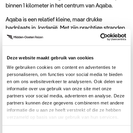
binnen 1 kilometer in het centrum van Aqaba.
Aqaba is een relatief kleine, maar drukke
badplaats in Jordanië. Met zijn prachtige stranden
en helder water is deze badplaats erg geliefd
onder snorkelaars en duikers. Door het heerlijke
klimaat is het water in de Rode zee warm en heeft
Deze website maakt gebruik van cookies
het een geweldig onderwater leven. U zult hier
We gebruiken cookies om content en advertenties te
koraal tegenkomen dat oogverblindend mooi is en
personaliseren, om functies voor social media te bieden
vissen met de felste kleuren. Als extra verassing
en om ons websiteverkeer te analyseren. Ook delen we
heeft dit bijzondere water ook grote bewoners
informatie over uw gebruik van onze site met onze
zoals dolfijnen en schildpadden. Gaat u liever de
partners voor social media, adverteren en analyse. Deze
culinaire keuken van Jordanië ontdekken? Ook dan
partners kunnen deze gegevens combineren met andere
zit u in Aqaba goed! Gaat u liever shoppen? Aqaba
informatie die u aan ze heeft verstrekt of die ze hebben
verzameld op basis van uw gebruik van hun services.
is de enige belastingvrije regio in Jordanië.