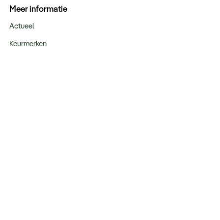
Meer informatie
Actueel
Keurmerken
Verantwoord op reis
Webinars
Vacatures
Type reizen
Maatwerk Rondreizen
Groepsreizen
Luxe Reizen
Strandvakanties