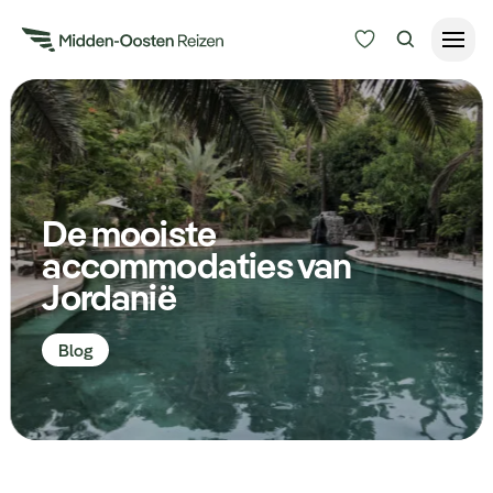
Reisduur
Budget
Alle bestemmingen
Zoeken
De mooiste
Type Reizen
accommodaties van
Jordanië
Inspiratie
Blog
Meer