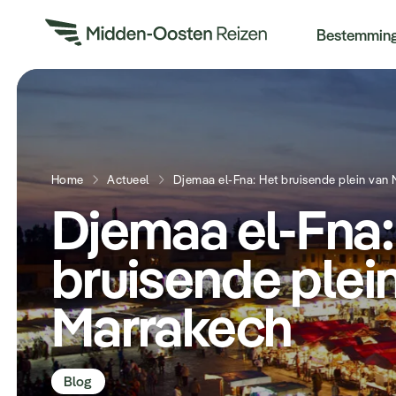
Re
Bestemmin
Home
Actueel
Djemaa el-Fna: Het bruisende plein van
Djemaa el-Fna:
bruisende plei
Marrakech
Blog