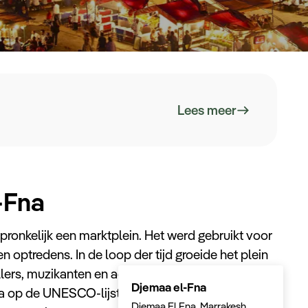
Lees meer
-Fna
ronkelijk een marktplein. Het werd gebruikt voor
optredens. In de loop der tijd groeide het plein
ellers, muzikanten en acrobaten hun kunsten
Djemaa el-Fna
 op de UNESCO-lijst van immaterieel cultureel
Djemaa El Fna, Marrakesh,