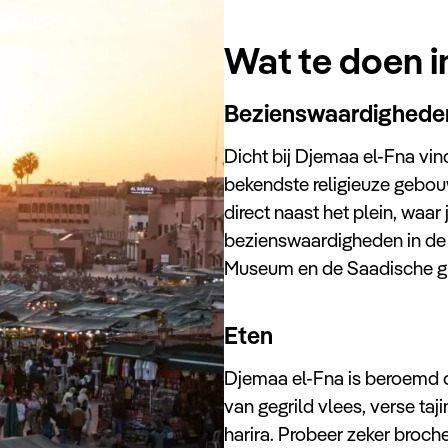
Wat te doen i
Bezienswaardighede
Dicht bij Djemaa el-Fna vi
bekendste religieuze gebou
direct naast het plein, waar 
bezienswaardigheden in de b
Museum en de Saadische g
Eten
Djemaa el-Fna is beroemd om
van gegrild vlees, verse ta
harira. Probeer zeker broche