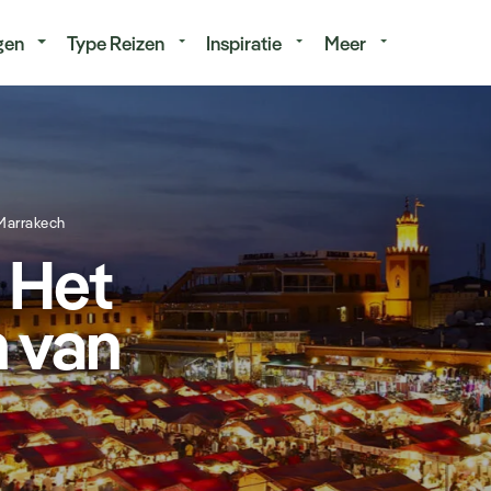
isduur
Budget
gen
Type Reizen
Inspiratie
Meer
 Marrakech
 Het
n van