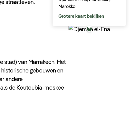
ge straatleven.
Marokko
Grotere kaart bekijken
de stad) van Marrakech. Het
s, historische gebouwen en
aar andere
oals de Koutoubia-moskee