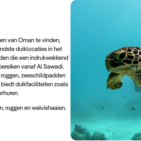
ken van Oman te vinden,
ndste duiklocaties in het
nden die een indrukwekkend
 bereiken vanaf Al Sawadi.
n, roggen, zeeschildpadden
biedt duikfaciliteiten zoals
erhuren.
n, roggen en walvishaaien.