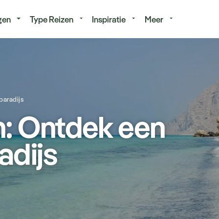
isduur
Budget
gen
Type Reizen
Inspiratie
Meer
paradijs
n: Ontdek een
adijs