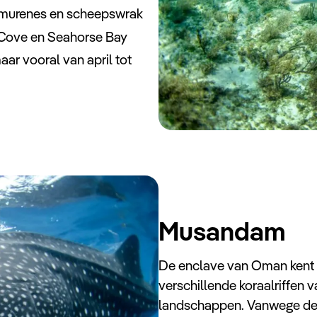
, murenes en scheepswrak
 Cove en Seahorse Bay
maar vooral van april tot
Musandam
De enclave van Oman kent 
verschillende koraalriffen v
landschappen. Vanwege de 