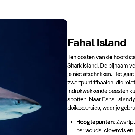
Fahal Island
Ten oosten van de hoofdstad
Shark Island. De bijnaam ver
je niet afschrikken. Het gaa
zwartpuntrifhaaien, die rela
indrukwekkende beesten kun
spotten. Naar Fahal Island 
duikexcursies, waar je gebr
Hoogtepunten
: Zwartp
barracuda, clownvis en 