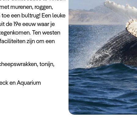
 met murenen, roggen,
 toe een bultrug! Een leuke
it de 19e eeuw waar je
 tegenkomen. Ten westen
aciliteiten zijn om een
scheepswrakken, tonijn,
reck en Aquarium