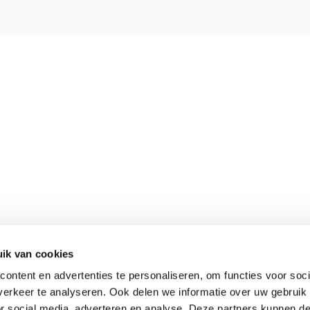
ik van cookies
Meer informatie
ontent en advertenties te personaliseren, om functies voor soci
Actueel
erkeer te analyseren. Ook delen we informatie over uw gebruik
Keurmerken
or social media, adverteren en analyse. Deze partners kunnen 