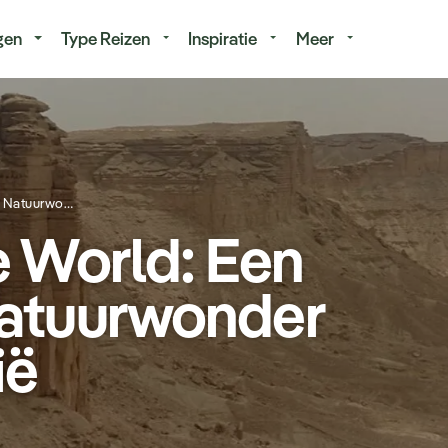
isduur
Budget
gen
Type Reizen
Inspiratie
Meer
The Edge of the World: Een Spectaculair Natuurwonder in Saoedi-Arabië
e World: Een
Natuurwonder
ië