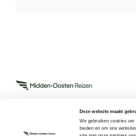
Deze website maakt gebru
Heeft u een vraag?
We gebruiken cookies om c
App met ons
bieden en om ons websitev
Bel ons op +31 (0)73 22 00 553
site met onze partners vo