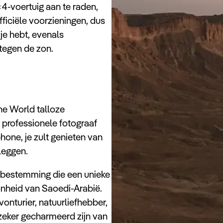
4-voertuig aan te raden,
fficiële voorzieningen, dus
je hebt, evenals
egen de zon.
he World talloze
n professionele fotograaf
one, je zult genieten van
leggen.
 bestemming die een unieke
onheid van Saoedi-Arabië.
vonturier, natuurliefhebber,
 zeker gecharmeerd zijn van