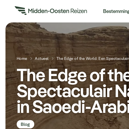
Re
Bestemmin
Home
Actueel
The Edge of th
Spectaculair 
in Saoedi-Arab
Blog