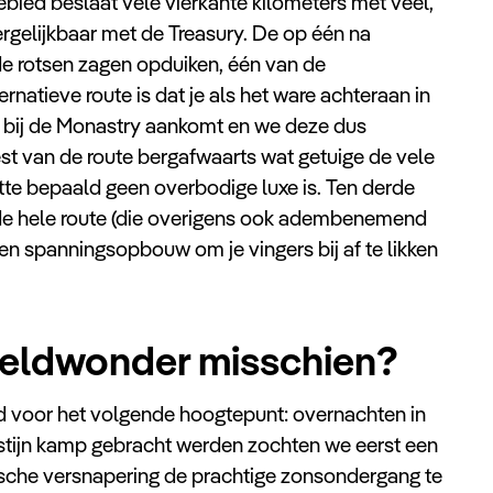
gebied beslaat vele vierkante kilometers met veel,
rgelijkbaar met de Treasury. De op één na
de rotsen zagen opduiken, één van de
natieve route is dat je als het ware achteraan in
ste bij de Monastry aankomt en we deze dus
est van de route bergafwaarts wat getuige de vele
te bepaald geen overbodige luxe is. Ten derde
 de hele route (die overigens ook adembenemend
een spanningsopbouw om je vingers bij af te likken
reldwonder misschien?
d voor het volgende hoogtepunt: overnachten in
stijn kamp gebracht werden zochten we eerst een
sche versnapering de prachtige zonsondergang te