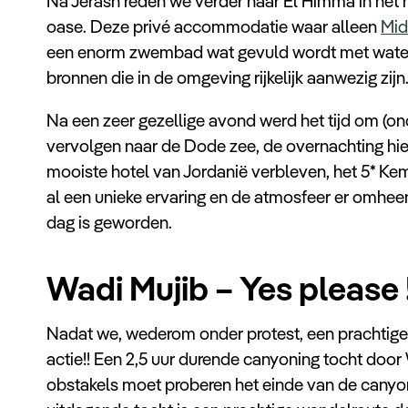
Na Jerash reden we verder naar El Himma in het
oase. Deze privé accommodatie waar alleen
Mid
een enorm zwembad wat gevuld wordt met water u
bronnen die in de omgeving rijkelijk aanwezig zijn
Na een zeer gezellige avond werd het tijd om (on
vervolgen naar de Dode zee, de overnachting hie
mooiste hotel van Jordanië verbleven, het 5* Kemp
al een unieke ervaring en de atmosfeer er omheen
dag is geworden.
Wadi Mujib – Yes please !
Nadat we, wederom onder protest, een prachtige 
actie!! Een 2,5 uur durende canyoning tocht door W
obstakels moet proberen het einde van de cany