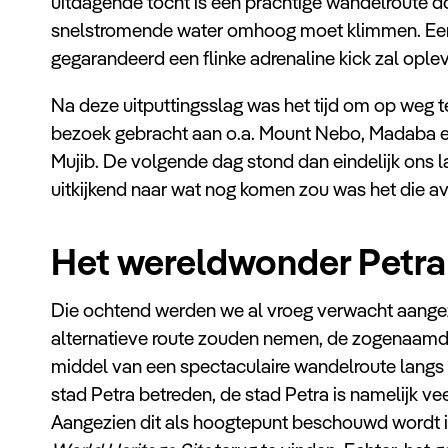
uitdagende tocht is een prachtige wandelroute d
snelstromende water omhoog moet klimmen. Een u
gegarandeerd een flinke adrenaline kick zal ople
Na deze uitputtingsslag was het tijd om op weg te
bezoek gebracht aan o.a. Mount Nebo, Madaba e
Mujib. De volgende dag stond dan eindelijk ons 
uitkijkend naar wat nog komen zou was het die av
Het wereldwonder Petra
Die ochtend werden we al vroeg verwacht aange
alternatieve route zouden nemen, de zogenaamde
middel van een spectaculaire wandelroute langs
stad Petra betreden, de stad Petra is namelijk v
Aangezien dit als hoogtepunt beschouwd wordt is