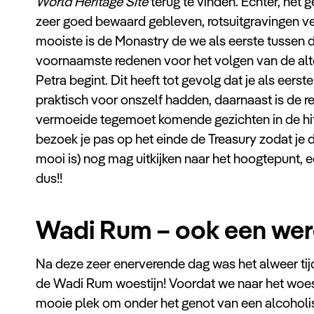
World Heritage Site
terug te vinden. Echter, het 
zeer goed bewaard gebleven, rotsuitgravingen ve
mooiste is de Monastry de we als eerste tussen 
voornaamste redenen voor het volgen van de alter
Petra begint. Dit heeft tot gevolg dat je als eer
praktisch voor onszelf hadden, daarnaast is de r
vermoeide tegemoet komende gezichten in de hit
bezoek je pas op het einde de Treasury zodat je
mooi is) nog mag uitkijken naar het hoogtepunt, 
dus!!
Wadi Rum – ook een we
Na deze zeer enerverende dag was het alweer tij
de Wadi Rum woestijn! Voordat we naar het woe
mooie plek om onder het genot van een alcoholi