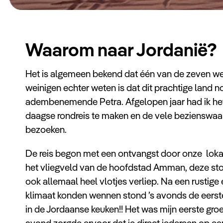
Waarom naar Jordanië?
Het is algemeen bekend dat één van de zeven we
weinigen echter weten is dat dit prachtige land n
adembenemende Petra. Afgelopen jaar had ik h
daagse rondreis te maken en de vele bezienswaar
bezoeken.
De reis begon met een ontvangst door onze lo
het vliegveld van de hoofdstad
Amman, deze sto
ook allemaal heel vlotjes verliep. Na een rustig
klimaat konden wennen stond ’s avonds de eerste 
in de Jordaanse keuken!! Het was mijn eerste gro
avond zorgde ervoor dat je direct iedereen op een