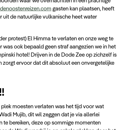
 noorden waar we overnachtten in een prachtige
denoostenreizen.com
gasten kan plaatsen, heeft
it de natuurlijke vulkanische heet water
.
der protest) El Himma te verlaten en onze weg te
r was ook bepaald geen straf aangezien we in het
inski hotel! Drijven in de Dode Zee op zichzelf is
 zorgt ervoor dat dit absoluut een onvergetelijke
!
plek moesten verlaten was het tijd voor wat
adi Mujib, dit wil zeggen dat je via allerlei
on te bereiken, deze op sommige momenten