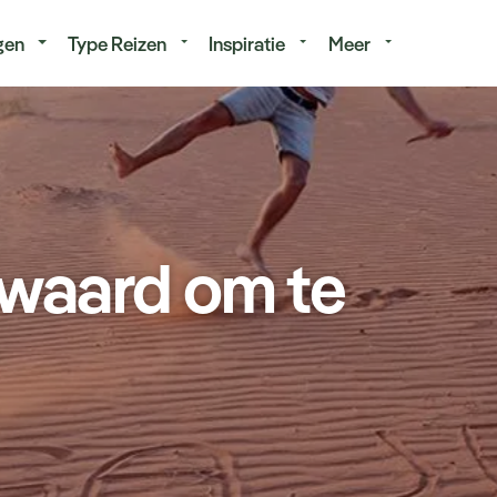
isduur
Budget
gen
Type Reizen
Inspiratie
Meer
 waard om te