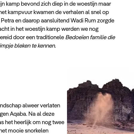
jn kamp bevond zich diep in de woestijn maar
 het kampvuur kwamen de verhalen al snel op
n Petra en daarop aansluitend Wadi Rum zorgde
 nacht in het woestijn kamp werden we nog
ereid door een traditionele
Bedoeïen familie die
impje bleken te kennen.
andschap alweer verlaten
egen Aqaba. Na al deze
s het heerlijk om nog twee
 het mooie snorkelen