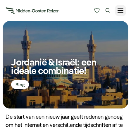
Reisduur
Budget
Alle bestemmingen
Zoeken
Jordanië & Israël: een
Type Reizen
ideale combinatie!
Inspiratie
Blog
Meer
De start van een nieuw jaar geeft redenen genoeg
om het internet en verschillende tijdschriften af te