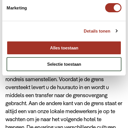
niet alleen. In beide landen is ons lokale team
Marketing
beschikbaar op verschillende plekken zoals
Amman, Wadi Rum, Jeruzalem en Tel Aviv.
Details tonen
Je ideale rondreis door Jordanië
en Israël
Alles toestaan
Er zijn verschillende lengtes en routes mogelijk
Selectie toestaan
door Jordanië en Israël, zo kun je zelf je ideale
rondreis samenstellen. Voordat je de grens
oversteekt levert u de huurauto in en wordt u
middels een transfer naar de grensovergang
gebracht. Aan de andere kant van de grens staat er
altijd een van onze lokale medewerkers je op te
wachten om je naar het volgende hotel te
brengen. De ervaring van verschillende culturen