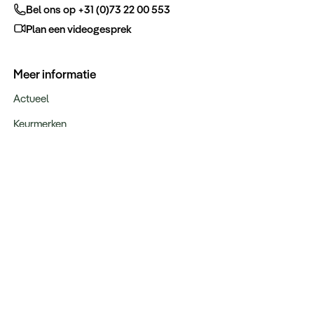
Bel ons op +31 (0)73 22 00 553
Plan een videogesprek
Meer informatie
Actueel
Keurmerken
Verantwoord op reis
Webinars
Vacatures
Type reizen
Maatwerk Rondreizen
Groepsreizen