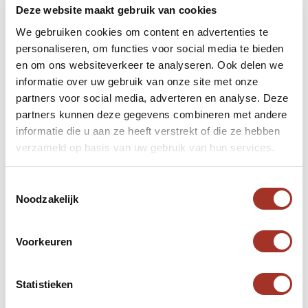
ook zo natuurlijk. De grens tussen Jordanië en
Deze website maakt gebruik van cookies
Israël via land oversteken is de snelste en
We gebruiken cookies om content en advertenties te
goedkoopste manier. Je moet dit echter wel van te
personaliseren, om functies voor social media te bieden
voren regelen. Op deze manier kun je vanuit Israël
en om ons websiteverkeer te analyseren. Ook delen we
ook nog Petra, één van de zeven wereldwonderen,
informatie over uw gebruik van onze site met onze
bezoeken. Er zijn wel enkele belangrijke zaken
partners voor social media, adverteren en analyse. Deze
partners kunnen deze gegevens combineren met andere
zoals de geldigheid van een paspoort en visum
informatie die u aan ze heeft verstrekt of die ze hebben
waar je rekening mee dient te houden, alles wat je
verzameld op basis van uw gebruik van hun services.
moet weten over de grensovergang tussen beide
landen kun je
hier
lezen.
Toestemmingsselectie
Noodzakelijk
Jordanië en Israël kun je het beste per auto
verkennen. Je kunt dit zelf doen tijdens een door
Voorkeuren
ons georganiseerde reis, waarbij je ondersteuning
krijg via een persoonlijke reisapp voor de route of
je kiest voor een reis met privéchauffeur. Ook als
Statistieken
je ervoor kiest zonder chauffeur te reizen, ben je