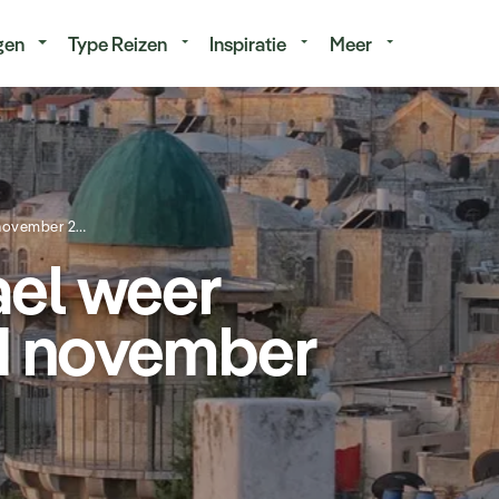
isduur
Budget
gen
Type Reizen
Inspiratie
Meer
Reizen naar Israel weer mogelijk vanaf 1 november 2021
ael weer
 1 november