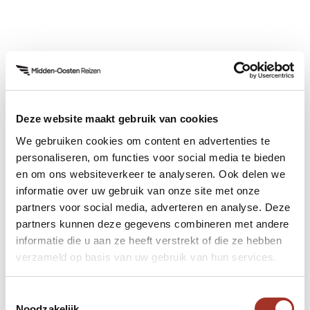
Prijs
De prijs voor een ticket voor de Jebel Jais Zipline
ligt rond de
325 AED
(ongeveer €80) per persoon.
Deze website maakt gebruik van cookies
Tickets zijn alleen geldig met een reservering, die
We gebruiken cookies om content en advertenties te
je het beste vooraf kunt maken via de officiële
personaliseren, om functies voor social media te bieden
en om ons websiteverkeer te analyseren. Ook delen we
website. Er gelden ook voorwaarden: deelnemers
informatie over uw gebruik van onze site met onze
moeten minimaal 40 kilo en maximaal 120 kilo
partners voor social media, adverteren en analyse. Deze
wegen en een lengte hebben van minstens 130
partners kunnen deze gegevens combineren met andere
cm.
informatie die u aan ze heeft verstrekt of die ze hebben
verzameld op basis van uw gebruik van hun services.
Openingstijden
Toestemmingsselectie
Noodzakelijk