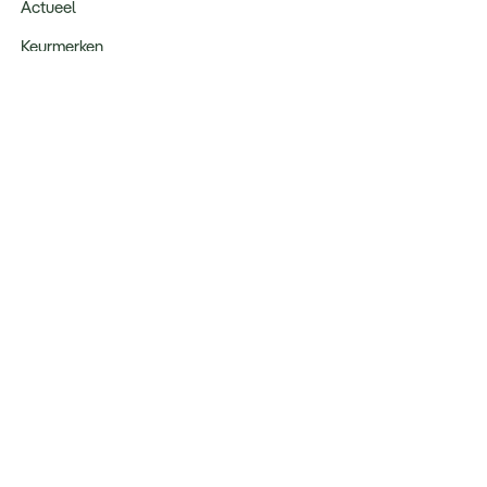
Actueel
Keurmerken
Verantwoord op reis
Webinars
Vacatures
Type reizen
Maatwerk Rondreizen
Groepsreizen
Luxe Reizen
Strandvakanties
Blijf op de hoogte: