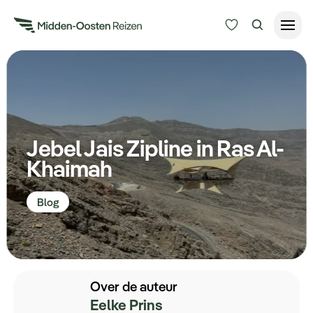
Reisduur
Budget
Alle bestemmingen
Zoeken
Jebel Jais Zipline in Ras Al-
Type Reizen
Khaimah
Inspiratie
Blog
Meer
Over de auteur
Eelke Prins