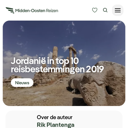
Reisduur
Budget
Alle bestemmingen
Zoeken
Jordanië in top 10
Type Reizen
reisbestemmingen 2019
Inspiratie
Nieuws
Meer
Over de auteur
Rik Plantenga