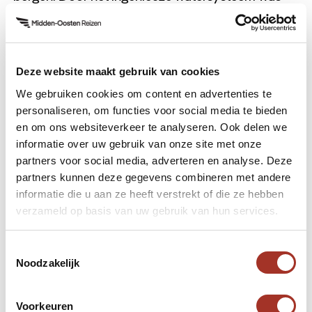
men in staat op deze afgelegen plek het koninkrijk
een lange tijd te laten floreren. Hierdoor zijn ook
de prachtige bouwwerken zo goed bewaard
gebleven. In 1812 werd de stad herontdekt door de
Deze website maakt gebruik van cookies
Zwitser Jean Luc Bruckardt en is vanaf toen een
We gebruiken cookies om content en advertenties te
personaliseren, om functies voor social media te bieden
trekpleister voor reizigers van over de hele wereld.
en om ons websiteverkeer te analyseren. Ook delen we
informatie over uw gebruik van onze site met onze
Wadi Rum
partners voor social media, adverteren en analyse. Deze
partners kunnen deze gegevens combineren met andere
De Wadi Rum is een woestijn van ongeveer 720
informatie die u aan ze heeft verstrekt of die ze hebben
vierkante kilometer. Het is een uitgestrekt gebied
verzameld op basis van uw gebruik van hun services.
en wordt afgewisseld met ruige rotsen aan alle
kanten. Hierdoor heeft de Wadi Rum woestijn een
Toestemmingsselectie
Noodzakelijk
uniek uiterlijk in de wereld en is het alsof u over de
maan rijdt. U kunt hier verschillende activiteiten
uitvoeren waaronder een woestijnsafari,
Voorkeuren