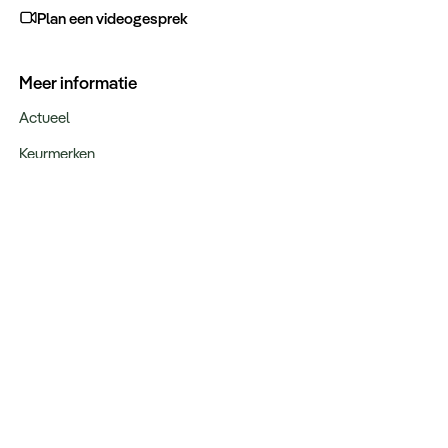
Plan een videogesprek
Meer informatie
Actueel
Keurmerken
Verantwoord op reis
Webinars
Vacatures
Type reizen
Maatwerk Rondreizen
Groepsreizen
Luxe Reizen