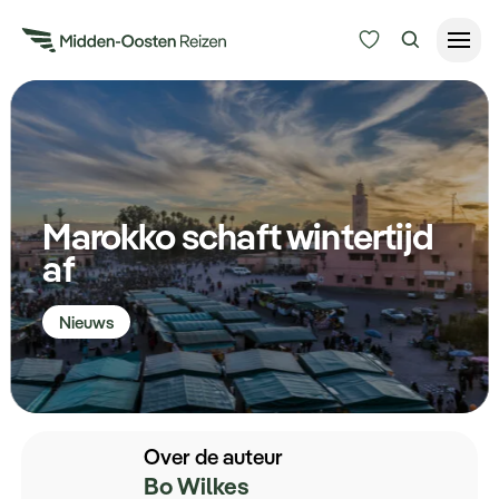
Reisduur
Budget
Alle bestemmingen
Zoeken
Marokko schaft wintertijd
Type Reizen
af
Inspiratie
Nieuws
Meer
Over de auteur
Bo Wilkes