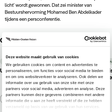
licht’ wordt gewonnen. Dat zei minister van
Bestuurshervorming Mohamed Ben Abdelkader
tijdens een persconferentie.
Ook leuk om te lezen
Deze website maakt gebruik van cookies
22 juli 2026
Nieuws
Nie
We gebruiken cookies om content en advertenties te
Update situatie Midden-Oosten
Rei
personaliseren, om functies voor social media te bieden
gee
en om ons websiteverkeer te analyseren. Ook delen we
informatie over uw gebruik van onze site met onze
partners voor social media, adverteren en analyse. Deze
partners kunnen deze gegevens combineren met andere
informatie die u aan ze heeft verstrekt of die ze hebben
verzameld op basis van uw gebruik van hun services.