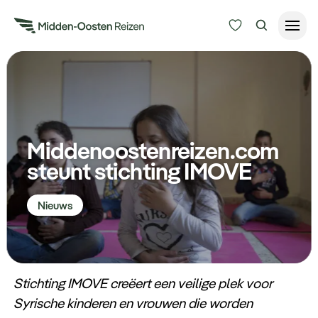
Reisduur
Budget
Alle bestemmingen
Zoeken
Middenoostenreizen.com
Type Reizen
steunt stichting IMOVE
Inspiratie
Nieuws
Meer
Stichting IMOVE creëert een veilige plek voor
Syrische kinderen en vrouwen die worden