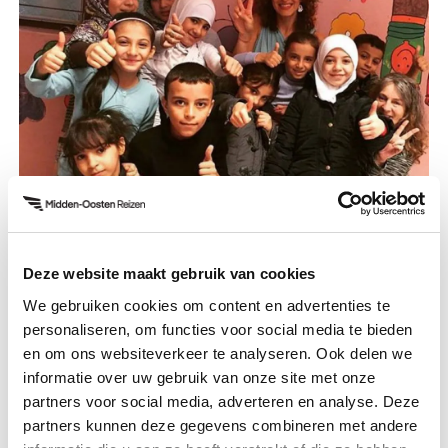
Deze website maakt gebruik van cookies
We gebruiken cookies om content en advertenties te
personaliseren, om functies voor social media te bieden
Vanaf medio juni steunen wij van
en om ons websiteverkeer te analyseren. Ook delen we
Middenoostenreizen.com stichting IMOVE en
informatie over uw gebruik van onze site met onze
partners voor social media, adverteren en analyse. Deze
doneren per reiziger een bedrag van twee euro aan
partners kunnen deze gegevens combineren met andere
de organisatie.