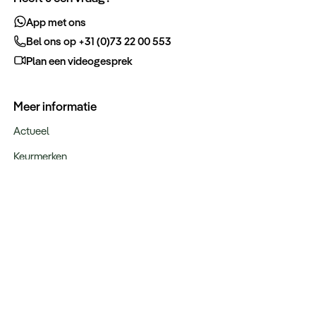
App met ons
Bel ons op +31 (0)73 22 00 553
Plan een videogesprek
Meer informatie
Actueel
Keurmerken
Verantwoord op reis
Webinars
Vacatures
Type reizen
Maatwerk Rondreizen