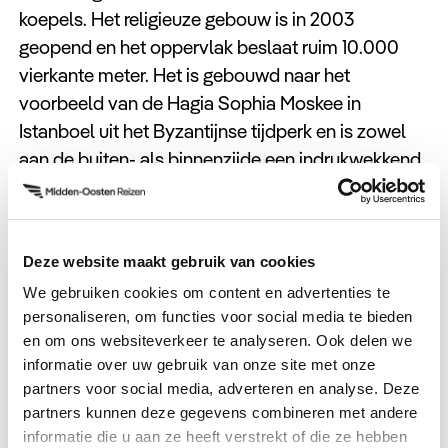
koepels. Het religieuze gebouw is in 2003
geopend en het oppervlak beslaat ruim 10.000
vierkante meter. Het is gebouwd naar het
voorbeeld van de Hagia Sophia Moskee in
Istanboel uit het Byzantijnse tijdperk en is zowel
aan de buiten- als binnenzijde een indrukwekkend
bouwwerk.
De
Blauwe Moskee
dient als symbool van de
herrijzing van het land na de burgeroorlog van de
Deze website maakt gebruik van cookies
jaren ’70. Pal tegenover de moskee vind je de
We gebruiken cookies om content en advertenties te
Saint George Kathedraal, wat maar weer eens het
personaliseren, om functies voor social media te bieden
en om ons websiteverkeer te analyseren. Ook delen we
diverse karakter van Beiroet bewijst. Je vindt
informatie over uw gebruik van onze site met onze
hier ook het chique Le Gray Hotel. Dit hotel is
partners voor social media, adverteren en analyse. Deze
ideaal voor een lunch op het dakterras en biedt
partners kunnen deze gegevens combineren met andere
een spectaculair uitzicht over de stad.
informatie die u aan ze heeft verstrekt of die ze hebben