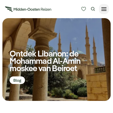
Reisduur
Budget
Alle bestemmingen
Zoeken
Ontdek Libanon: de
Type Reizen
Mohammad Al-Amin
moskee van Beiroet
Inspiratie
Blog
Meer