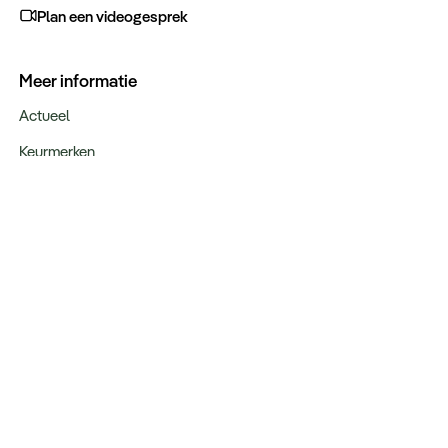
Plan een videogesprek
Meer informatie
Actueel
Keurmerken
Verantwoord op reis
Webinars
Vacatures
Type reizen
Maatwerk Rondreizen
Groepsreizen
Luxe Reizen