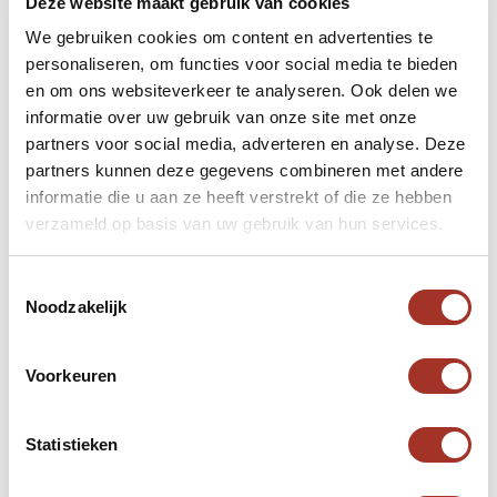
Deze website maakt gebruik van cookies
Opera House Muscat biedt plaats aan de grootste
We gebruiken cookies om content en advertenties te
culturele evenementen van het land en kent een
personaliseren, om functies voor social media te bieden
maximale capaciteit van 1.100 bezoekers. Het
en om ons websiteverkeer te analyseren. Ook delen we
informatie over uw gebruik van onze site met onze
complex bestaat uit een concerttheater,
partners voor social media, adverteren en analyse. Deze
auditorium, verschillende tuinen, culturele markt
partners kunnen deze gegevens combineren met andere
met winkels en luxe restaurants. Mocht je tijd over
informatie die u aan ze heeft verstrekt of die ze hebben
hebben, is het wellicht interessant om hier een
verzameld op basis van uw gebruik van hun services.
voorstelling te volgen!
Toestemmingsselectie
Noodzakelijk
Voorkeuren
Muttrah Souq
Statistieken
Deze souk bevindt zich bij de haven in het hart van