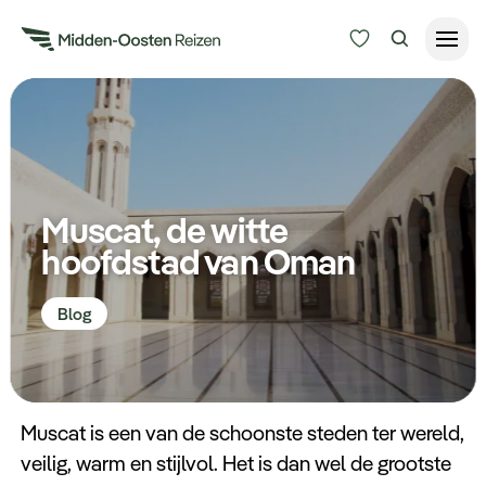
Reisduur
Budget
Alle bestemmingen
Zoeken
Muscat, de witte
Type Reizen
hoofdstad van Oman
Inspiratie
Blog
Meer
Muscat is een van de schoonste steden ter wereld,
veilig, warm en stijlvol. Het is dan wel de grootste