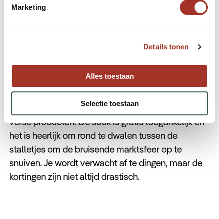
Marketing
het oude deel van Muscat en is één van de oudste
markten van de Arabische wereld. Eeuwenlang
diende het als een handelsplaats voor goederen
Details tonen
die vanuit India, China, Europa en andere delen
van het Midden-Oosten de haven van Muscat
Alles toestaan
aandeden. Tegenwoordig is deze oude markt een
wirwar van steegjes boordevol stalletjes met
Selectie toestaan
antiek, traditionele stoffen, aromatische kruiden en
verse producten. De souk is gratis toegankelijk en
het is heerlijk om rond te dwalen tussen de
stalletjes om de bruisende marktsfeer op te
snuiven. Je wordt verwacht af te dingen, maar de
kortingen zijn niet altijd drastisch.