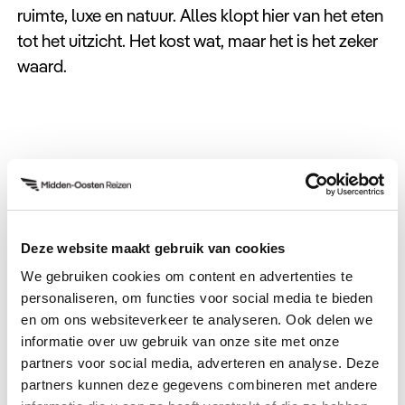
ruimte, luxe en natuur. Alles klopt hier van het eten
tot het uitzicht. Het kost wat, maar het is het zeker
waard.
4. Geitenmarkt in Nizwa
Deze website maakt gebruik van cookies
Wat een happening, de geitenmarkt in Nizwa.
We gebruiken cookies om content en advertenties te
Wanneer je naar Oman reist moet je zorgen dat je
personaliseren, om functies voor social media te bieden
op donderdag of vrijdag in Nizwa bent. Hier vindt
en om ons websiteverkeer te analyseren. Ook delen we
dan namelijk de wekelijkse geiten- / veemarkt
informatie over uw gebruik van onze site met onze
partners voor social media, adverteren en analyse. Deze
plaats.
partners kunnen deze gegevens combineren met andere