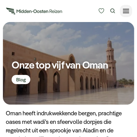
Reisduur
Budget
Alle bestemmingen
Zoeken
Onze top vijf van Oman
Type Reizen
Blog
Inspiratie
Meer
Oman heeft indrukwekkende bergen, prachtige
oases met wadi’s en sfeervolle dorpjes die
regelrecht uit een sprookje van Aladin en de