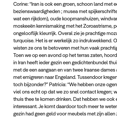
Corine: “Iran is ook een groen, schoon land met
bezienswaardigheden ; musea met spijkerschriften,
wat een rijkdom), oude koopmanshuizen, windva
moskeeën kennismaking met het Zoroastrisme, po
ongelooflijk kleurrijk. Overal zie je prachtige m
turquoise. Het is er werkelijk zo indrukwekkend
wisten ze ons te betoveren met hun vaak prachtig
Toen we op een avond op het terras zaten, hoord
in Iran heeft ieder gezin een gedichtenbundel thu
met de een aangaan en van twee Iraanse dames 
met emigreren naar Engeland. Tussendoor kregen 
toch bijzonder?” Patricia: “We hebben onze ogen 
viel ons echt op dat we zo snel contact kregen;
thuis thee te komen drinken. Dat hebben we ook 
interessant. Je komt daardoor toch meer te weten 
gezin had geen geld voor meubels met zijn allen z