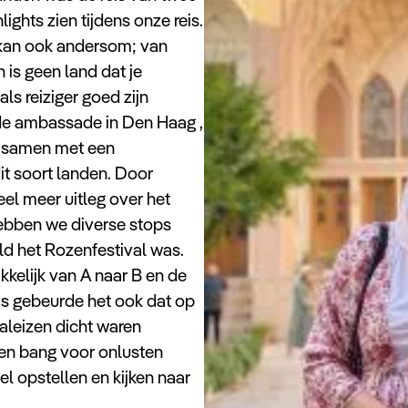
ights zien tijdens onze reis.
 kan ook andersom; van
 is geen land dat je
s reiziger goed zijn
 de ambassade in Den Haag ,
en samen met een
it soort landen. Door
el meer uitleg over het
hebben we diverse stops
d het Rozenfestival was.
kelijk van A naar B en de
as gebeurde het ook dat op
aleizen dicht waren
ren bang voor onlusten
el opstellen en kijken naar