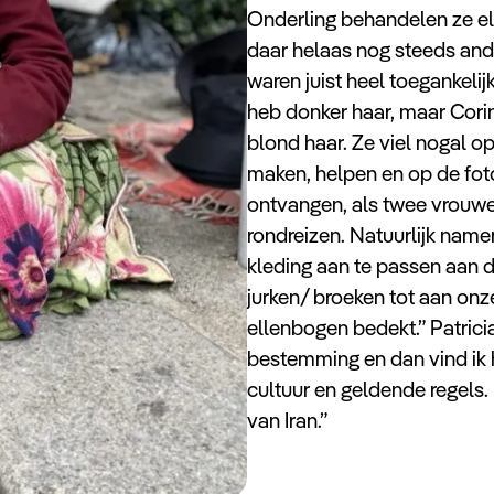
Onderling behandelen ze el
daar helaas nog steeds and
waren juist heel toegankelij
heb donker haar, maar Corine
blond haar. Ze viel nogal o
maken, helpen en op de foto
ontvangen, als twee vrouwen
rondreizen. Natuurlijk na
kleding aan te passen aan d
jurken/ broeken tot aan on
ellenbogen bedekt.” Patricia:
bestemming en dan vind ik 
cultuur en geldende regels
van Iran.”