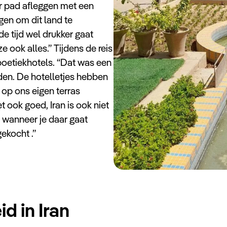
er pad afleggen met een
gen om dit land te
e tijd wel drukker gaat
 ook alles.” Tijdens de reis
boetiekhotels. “Dat was een
den. De hotelletjes hebben
s op ons eigen terras
t ook goed, Iran is ook niet
 wanneer je daar gaat
ekocht .”
d in Iran