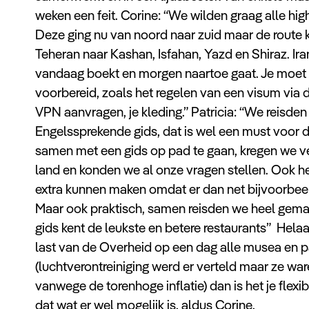
weken een feit. Corine: “We wilden graag alle highl
Deze ging nu van noord naar zuid maar de route
Teheran naar Kashan, Isfahan, Yazd en Shiraz. Iran
vandaag boekt en morgen naartoe gaat. Je moet al
voorbereid, zoals het regelen van een visum via
VPN aanvragen, je kleding.” Patricia: “We reisd
Engelssprekende gids, dat is wel een must voor d
samen met een gids op pad te gaan, kregen we ve
land en konden we al onze vragen stellen. Ook 
extra kunnen maken omdat er dan net bijvoorbeel
Maar ook praktisch, samen reisden we heel gemak
gids kent de leukste en betere restaurants” Hela
last van de Overheid op een dag alle musea en p
(luchtverontreiniging werd er verteld maar ze wa
vanwege de torenhoge inflatie) dan is het je flexib
dat wat er wel mogelijk is, aldus Corine.