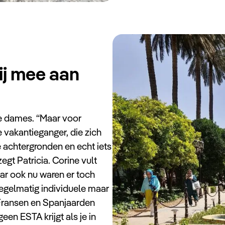
ij mee aan
e dames. “Maar voor
 vakantieganger, die zich
e achtergronden en echt iets
zegt Patricia. Corine vult
ar ook nu waren er toch
regelmatig individuele maar
. Fransen en Spanjaarden
en ESTA krijgt als je in