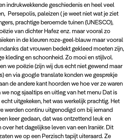
 een indrukwekkende geschiedenis en heel veel
 Persepolis, paleizen ( je weet niet wat je ziet
ngers, prachtige beroemde tuinen (UNESCO),
ëzie van dichter Hafez enz. maar vooral zo
ozaïeken in de kleuren roze-geel-blauw maar vooral
. Ondanks dat vrouwen bedekt gekleed moeten zijn,
e kleding en schoonheid. Zo mooi en stijlvol.
en we poëzie (zijn wij dus echt niet gewend maar
is) en via google translate konden we gesprekje
aan de andere kant hoorden we hoe ver ze waren
we nog sjaaltips en uitleg van het menu Dat is
echt uitgekeken, het was werkelijk prachtig. Het
 we werden continu uitgenodigd om bij iemand
een keer gedaan, dat was ontzettend leuk en
over het dagelijkse leven van een Iraniër. Dit
aten we op een Perzisch tapijt uiteraard. Ze