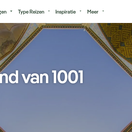
isduur
Budget
gen
Type Reizen
Inspiratie
Meer
and van 1001