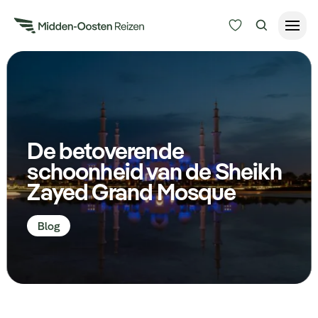
Reisduur
Budget
Alle bestemmingen
Zoeken
De betoverende
Type Reizen
schoonheid van de Sheikh
Zayed Grand Mosque
Inspiratie
Blog
Meer