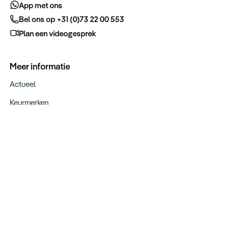
App met ons
Bel ons op +31 (0)73 22 00 553
Plan een videogesprek
Meer informatie
Actueel
Keurmerken
Verantwoord op reis
Webinars
Vacatures
Type reizen
Maatwerk Rondreizen