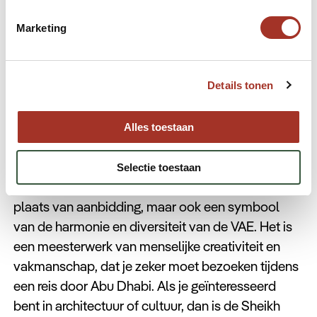
moskee bezoekt. Mannen dienen lange broeken en
een shirt met mouwen te dragen. Voor vrouwen
Marketing
geldt het dragen van een hoofddoek en
loszittende kleding die de armen en benen bedekt.
Details tonen
Alles toestaan
Conclusie
Selectie toestaan
De Sheikh Zayed Grand Mosque is niet alleen een
plaats van aanbidding, maar ook een symbool
van de harmonie en diversiteit van de VAE. Het is
een meesterwerk van menselijke creativiteit en
vakmanschap, dat je zeker moet bezoeken tijdens
een reis door Abu Dhabi. Als je geïnteresseerd
bent in architectuur of cultuur, dan is de Sheikh