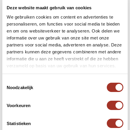
Deze website maakt gebruik van cookies
We gebruiken cookies om content en advertenties te
personaliseren, om functies voor social media te bieden
en om ons websiteverkeer te analyseren. Ook delen we
informatie over uw gebruik van onze site met onze
Een bezoek aan de moskee
partners voor social media, adverteren en analyse. Deze
partners kunnen deze gegevens combineren met andere
Een bezoek aan de Sheikh Zayed Grand Mosque
informatie die u aan ze heeft verstrekt of die ze hebben
is een spirituele en visuele ervaring, die je niet snel
verzameld op basis van uw gebruik van hun services.
zult vergeten. Of je nu de moskee binnenstapt
tijdens de rust van de vroege ochtend, het gouden
Toestemmingsselectie
licht van de ondergaande zon, of onder de
Noodzakelijk
betoverende gloed van de maan, je zult
ongetwijfeld gecharmeerd zijn van de serene
Voorkeuren
schoonheid van deze plek.
Statistieken
Let op de kledingvoorschriften wanneer je de