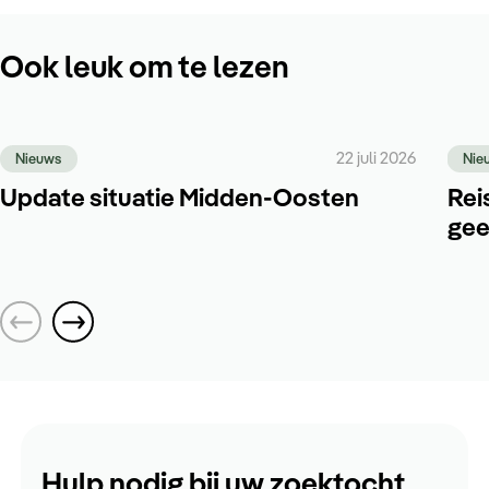
Ook leuk om te lezen
22 juli 2026
Nieuws
Nie
Update situatie Midden-Oosten
Rei
gee
Hulp nodig bij uw zoektocht