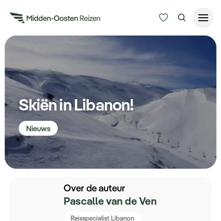
Reisduur
Budget
Alle bestemmingen
Zoeken
Skiën in Libanon!
Type Reizen
Nieuws
Inspiratie
Meer
Over de auteur
Pascalle van de Ven
Reisspecialist Libanon