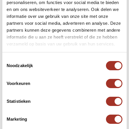
Ski seizoen van mid-december tot halverwege
personaliseren, om functies voor social media te bieden
maart
en om ons websiteverkeer te analyseren. Ook delen we
informatie over uw gebruik van onze site met onze
Geopend vanaf 8.00 tot 15.30 uur, weekend
partners voor social media, adverteren en analyse. Deze
van 8.00 tot 16.00 uur
partners kunnen deze gegevens combineren met andere
42 verlichte pistes – ruim 60 kilometer lengte
informatie die u aan ze heeft verstrekt of die ze hebben
verzameld op basis van uw gebruik van hun services.
Lift lengte van 750 tot 1660 meter, met pistes
tot 2250 meter lang
Toestemmingsselectie
Gemiddelde helling van 12 – 40% (max. 70%)
Noodzakelijk
18 skiliften
Ski-mobiel tochten met gids van Faraya naar
Voorkeuren
Cedars
Statistieken
Faraya heeft veel te bieden, voor zowel beginners
als doorwinterde skiërs. Behalve skiën kan men
Marketing
ook snowboarden, cross-country skiën (evt. met
gids), of sneeuwscooteren. Bovendien is de après-