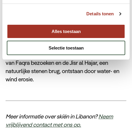
ski in Faraya Mzaar bijzonder gezellig. Vanaf dit
Details tonen
resort heeft men schitterende vergezichten over
de Bekaa Vallei, het Anti-Libanon gebergte met
Alles toestaan
Mount Hermon, maar ook de kuststeden en
Beiroet.
Selectie toestaan
Als u even iets anders wilt doen, kunt u de tempels
van Faqra bezoeken en de Jisr al Hajar, een
natuurlijke stenen brug, ontstaan door water- en
wind erosie.
Meer informatie over skiën in Libanon?
Neem
vrijblijvend contact met ons op.