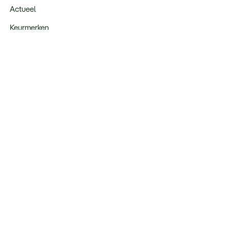
Actueel
Keurmerken
Verantwoord op reis
Webinars
Vacatures
Type reizen
Maatwerk Rondreizen
Groepsreizen
Luxe Reizen
Strandvakanties
Blijf op de hoogte: