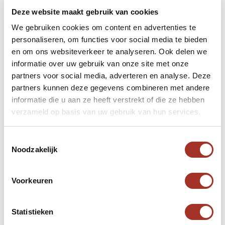
Deze website maakt gebruik van cookies
Nadat eigenaar van Middenoostenreizen.com Rob
We gebruiken cookies om content en advertenties te
personaliseren, om functies voor social media te bieden
van Helvoort en Latifa Oumlil elkaar ontmoet
en om ons websiteverkeer te analyseren. Ook delen we
hebben is in 2021 besloten om Perma Atlas te
informatie over uw gebruik van onze site met onze
gaan onersteunen met financiele donaties per
partners voor social media, adverteren en analyse. Deze
reiziger. Ook is afgesprokene in de toekomst te
partners kunnen deze gegevens combineren met andere
gaan kijken om reizigers die naar Marokko reizen
informatie die u aan ze heeft verstrekt of die ze hebben
een bezoek te laten brengen aan Angulez om zo
verzameld op basis van uw gebruik van hun services.
een positieve bijdrage te kunnen leveren tijdens de
reis.
Toestemmingsselectie
Noodzakelijk
Vanaf januari 2022 steunt
Middenoostenreizen.com Stichting Perma Atlas en
Voorkeuren
doneren per reiziger een bedrag van twee euro aan
de organisatie.
Statistieken