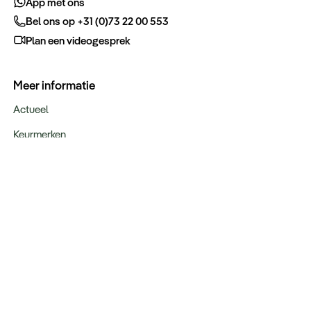
App met ons
Bel ons op +31 (0)73 22 00 553
Plan een videogesprek
Meer informatie
Actueel
Keurmerken
Verantwoord op reis
Webinars
Vacatures
Type reizen
Maatwerk Rondreizen
Groepsreizen