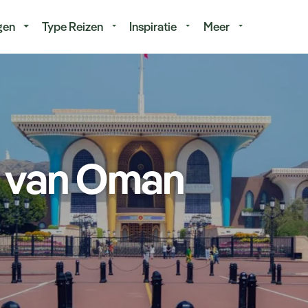
isduur
Budget
gen
Type Reizen
Inspiratie
Meer
 van Oman