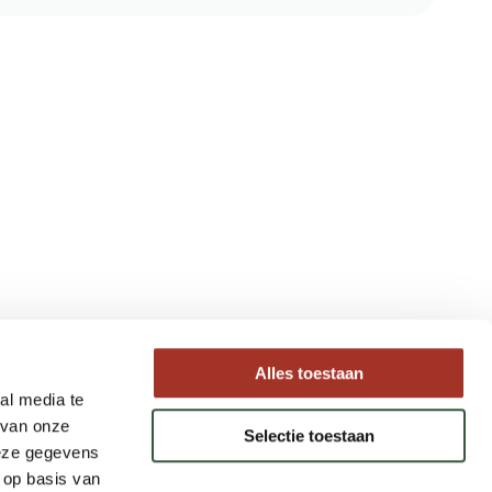
Type reizen
Alles toestaan
al media te
Maatwerk Rondreizen
 van onze
Selectie toestaan
Groepsreizen
deze gegevens
Luxe Reizen
 op basis van