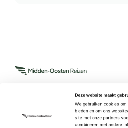
Deze website maakt gebru
Heeft u een vraag?
We gebruiken cookies om c
App met ons
bieden en om ons websitev
Bel ons op +31 (0)73 22 00 553
site met onze partners vo
Plan een videogesprek
combineren met andere inf