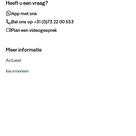
Heeft u een vraag?
App met ons
Bel ons op +31 (0)73 22 00 553
Plan een videogesprek
Meer informatie
Actueel
Keurmerken
Verantwoord op reis
Webinars
Vacatures
Type reizen
Maatwerk Rondreizen