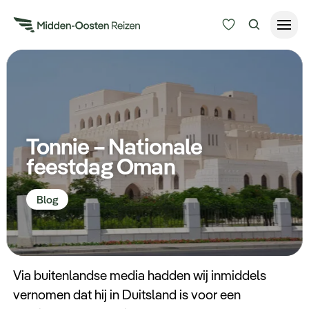
Reisduur
Budget
Alle bestemmingen
Zoeken
Tonnie – Nationale
Type Reizen
feestdag Oman
Inspiratie
Blog
Meer
Via buitenlandse media hadden wij inmiddels
vernomen dat hij in Duitsland is voor een