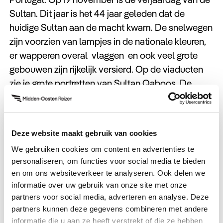
Sultan. Dit jaar is het 44 jaar geleden dat de
huidige Sultan aan de macht kwam. De snelwegen
zijn voorzien van lampjes in de nationale kleuren,
er wapperen overal vlaggen en ook veel grote
gebouwen zijn rijkelijk versierd. Op de viaducten
zie je grote portretten van Sultan Qaboos. De
formele viering is elk jaar in een andere gedeelte
van Oman. De dag wordt meestal afgesloten met
een groot vuurwerk. Dit jaar dus zonder de Sultan,
Deze website maakt gebruik van cookies
maar hij wenste zijn onderdanen al een leuk feest
We gebruiken cookies om content en advertenties te
toe.
personaliseren, om functies voor social media te bieden
en om ons websiteverkeer te analyseren. Ook delen we
Verrassend genoeg is de nationale feestdag geen
informatie over uw gebruik van onze site met onze
vrije dag. De Sultan wil dat iedereen in het land is
partners voor social media, adverteren en analyse. Deze
om dit mee te vieren. Ter compensatie is er eind
partners kunnen deze gegevens combineren met andere
november meestal een lang weekend vrij. Voor
informatie die u aan ze heeft verstrekt of die ze hebben