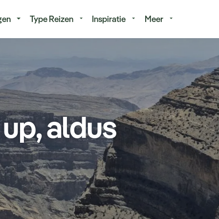
isduur
Budget
gen
Type Reizen
Inspiratie
Meer
 up, aldus