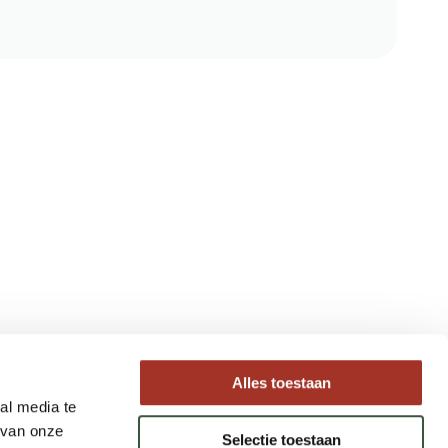
Type reizen
Alles toestaan
al media te
Maatwerk Rondreizen
 van onze
Selectie toestaan
Groepsreizen