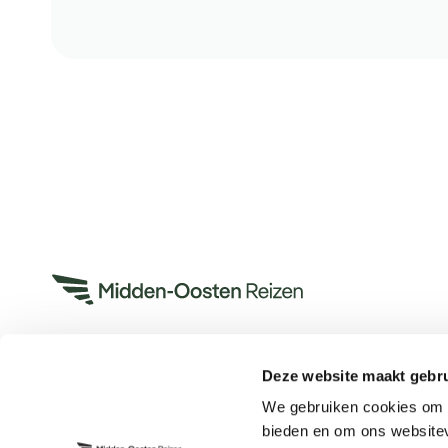
Deze website maakt gebru
Heeft u een vraag?
We gebruiken cookies om c
App met ons
bieden en om ons websitev
Bel ons op +31 (0)73 22 00 553