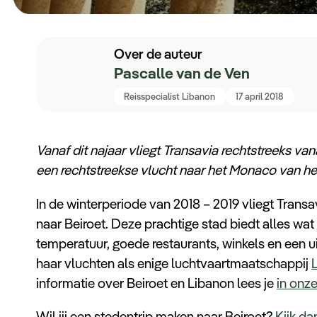
Over de auteur
Pascalle van de Ven
Reisspecialist Libanon
17 april 2018
Vanaf dit najaar vliegt Transavia rechtstreeks va
een rechtstreekse vlucht naar het Monaco van h
In de winterperiode van 2018 – 2019 vliegt Tra
naar Beiroet. Deze prachtige stad biedt alles wat 
temperatuur, goede restaurants, winkels en een 
haar vluchten als enige luchtvaartmaatschappij
informatie over Beiroet en Libanon lees je
in onz
Wil jij een stedentrip maken naar Beiroet?
Kijk da