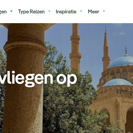
isduur
Budget
gen
Type Reizen
Inspiratie
Meer
vliegen op