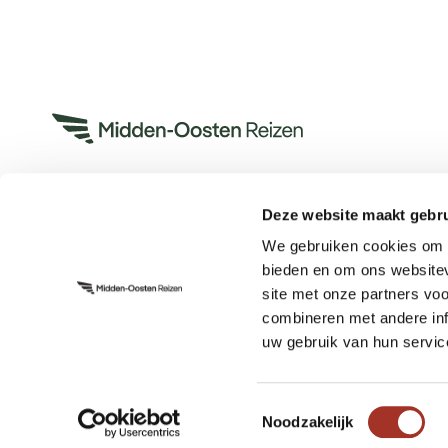
Deze website maakt gebru
Heeft u een vraag?
We gebruiken cookies om c
App met ons
bieden en om ons websitev
Bel ons op +31 (0)73 22 00 553
site met onze partners vo
Plan een videogesprek
combineren met andere inf
uw gebruik van hun servic
Toestemmingsselectie
Noodzakelijk