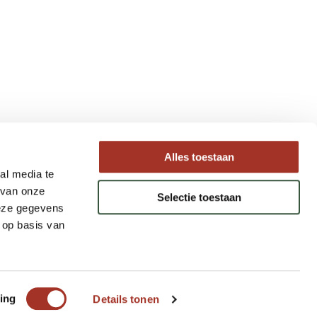
Type reizen
Alles toestaan
al media te
Maatwerk Rondreizen
 van onze
Selectie toestaan
Groepsreizen
deze gegevens
Luxe Reizen
 op basis van
Strandvakanties
ing
Details tonen