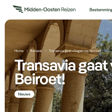
Re
Bestemmin
Home
Actueel
Transavia gaat vliegen op Beiroet!
Transavia gaat 
Beiroet!
Nieuws