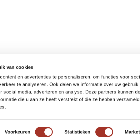
ik van cookies
Meer informatie
ontent en advertenties te personaliseren, om functies voor soci
Actueel
erkeer te analyseren. Ook delen we informatie over uw gebruik
Keurmerken
or social media, adverteren en analyse. Deze partners kunnen 
Verantwoord op reis
ormatie die u aan ze heeft verstrekt of die ze hebben verzameld
es.
Webinars
Vacatures
Voorkeuren
Statistieken
Market