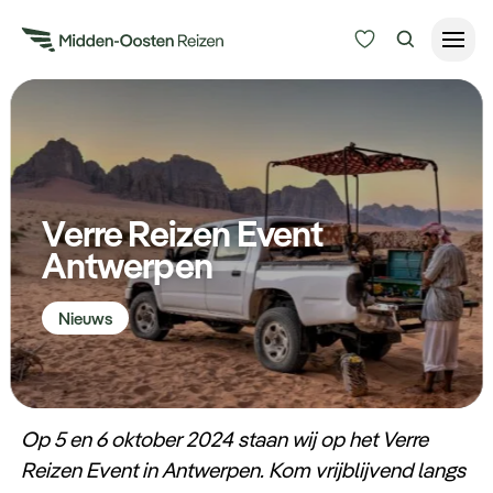
Reisduur
Budget
Alle bestemmingen
Zoeken
Verre Reizen Event
Type Reizen
Antwerpen
Inspiratie
Nieuws
Meer
Op 5 en 6 oktober 2024 staan wij op het Verre
Reizen Event in Antwerpen. Kom vrijblijvend langs