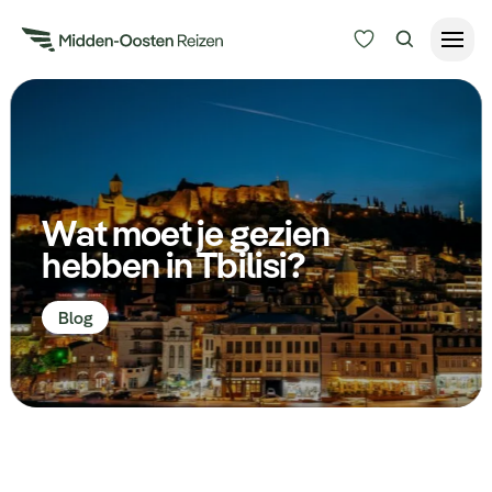
Reisduur
Budget
Alle bestemmingen
Zoeken
Wat moet je gezien
Type Reizen
hebben in Tbilisi?
Inspiratie
Blog
Meer