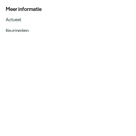
Meer informatie
Actueel
Keurmerken
Verantwoord op reis
Webinars
Vacatures
Type reizen
Maatwerk Rondreizen
Groepsreizen
Luxe Reizen
Strandvakanties