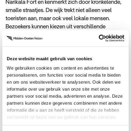
Narikala Fort en kenmerkt zich door kronkelende,
smalle straatjes. De wijk trekt niet alleen veel
toeristen aan, maar ook veel lokale mensen.
Bezoekers kunnen kiezen uit verschillende
badhuizen die elk een unieke sfeer hebben. Naast
de beroemde badhuizen heeft Abanotubani nog
veel meer te bieden, zoals de Jumah Moskee en
de iconische Metekhi Kerk.
Deze website maakt gebruik van cookies
We gebruiken cookies om content en advertenties te
personaliseren, om functies voor social media te bieden
en om ons websiteverkeer te analyseren. Ook delen we
informatie over uw gebruik van onze site met onze
partners voor social media, adverteren en analyse. Deze
partners kunnen deze gegevens combineren met andere
Sioni Kathedraal
informatie die u aan ze heeft verstrekt of die ze hebben
verzameld op basis van uw gebruik van hun services.
De Sioni Kathedraal, gelegen in het centrum van