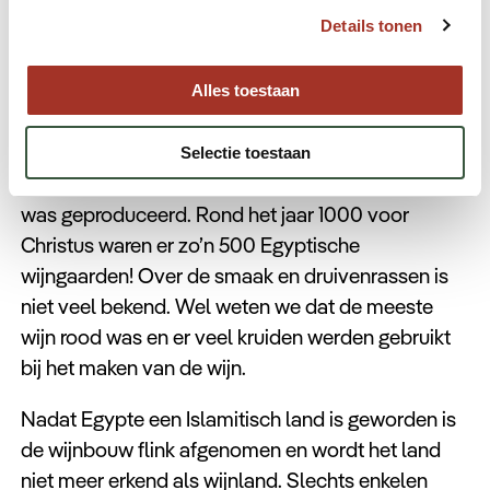
Details tonen
Egypte
Lang geleden liepen de Egyptenaren voorop met
Alles toestaan
de kwaliteit van hun wijnbouw. De Oude Grieken
konden er ook wat van, maar voor een goed feest
Selectie toestaan
lieten ze toch liever wijn brengen die langs de Nijl
was geproduceerd. Rond het jaar 1000 voor
Christus waren er zo’n 500 Egyptische
wijngaarden! Over de smaak en druivenrassen is
niet veel bekend. Wel weten we dat de meeste
wijn rood was en er veel kruiden werden gebruikt
bij het maken van de wijn.
Nadat Egypte een Islamitisch land is geworden is
de wijnbouw flink afgenomen en wordt het land
niet meer erkend als wijnland. Slechts enkelen