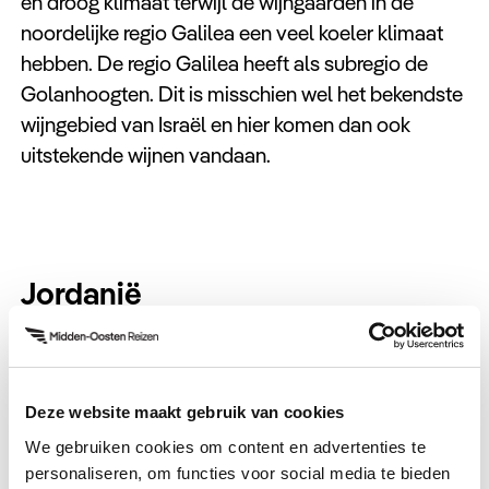
en droog klimaat terwijl de wijngaarden in de
noordelijke regio Galilea een veel koeler klimaat
hebben. De regio Galilea heeft als subregio de
Golanhoogten. Dit is misschien wel het bekendste
wijngebied van Israël en hier komen dan ook
uitstekende wijnen vandaan.
Jordanië
Denk je aan wijn, dan zal je waarschijnlijk niet zo
snel aan Jordanië denken. Toch wordt ook hier
wijn gemaakt. De wijnbouw in Jordanië stamt zelfs
Deze website maakt gebruik van cookies
uit Bijbelse tijden. Zo zijn er verschillende bronnen
We gebruiken cookies om content en advertenties te
die suggereren dat de wijn die op tafel stond
personaliseren, om functies voor social media te bieden