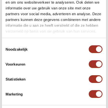
tijdens het laatste avondmaal van Jezus
en om ons websiteverkeer te analyseren. Ook delen we
Jordaanse wijn was. De wijn zou uit Umm Qais
informatie over uw gebruik van onze site met onze
partners voor social media, adverteren en analyse. Deze
komen, een oude Romeinse stad in het noorden
partners kunnen deze gegevens combineren met andere
van Jordanië.
informatie die u aan ze heeft verstrekt of die ze hebben
verzameld op basis van uw gebruik van hun services.
De twee grote wijnhuizen van Jordanië produceren
samen ongeveer een miljoen liter wijn per jaar. Het
Toestemmingsselectie
grootste deel hiervan is voor binnenlandse
Noodzakelijk
consumptie. Beide wijnhuizen zijn gevestigd in
Mafraq in het noorden van Jordanië. Hier
Voorkeuren
profiteren ze van de hoge ligging, vruchtbare grond
en het ondergrondse water. De wijnen hebben
Statistieken
verschillende prijzen gewonnen dus zijn zeker een
goed idee als je een keer iets anders wilt proberen.
Marketing