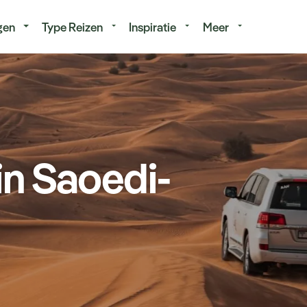
isduur
Budget
gen
Type Reizen
Inspiratie
Meer
 in Saoedi-