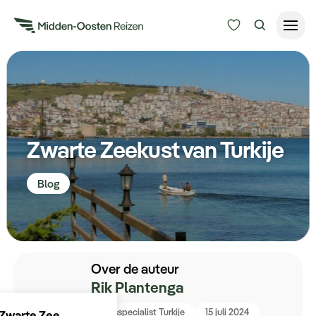
Reisduur
Budget
Alle bestemmingen
Zoeken
Zwarte Zeekust van Turkije
Type Reizen
Blog
Inspiratie
Meer
Over de auteur
Rik Plantenga
Reisspecialist Turkije
15 juli 2024
Zwarte Zee