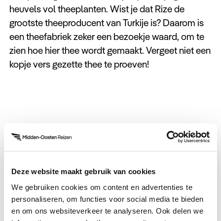
heuvels vol theeplanten. Wist je dat Rize de
grootste theeproducent van Turkije is? Daarom is
een theefabriek zeker een bezoekje waard, om te
zien hoe hier thee wordt gemaakt. Vergeet niet een
kopje vers gezette thee te proeven!
Amasra
Amasra is een charmant vissersdorpje met een
Deze website maakt gebruik van cookies
mooie haven. Het dorpje ligt op heuvels met een
We gebruiken cookies om content en advertenties te
rotsachtige kust, wat mooie plaatjes oplevert. Hier
personaliseren, om functies voor social media te bieden
en om ons websiteverkeer te analyseren. Ook delen we
kun je heerlijk ontspannen aan het strand of