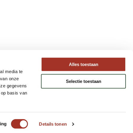
Type reizen
Alles toestaan
al media te
Maatwerk Rondreizen
 van onze
Selectie toestaan
Groepsreizen
deze gegevens
Luxe Reizen
 op basis van
Strandvakanties
ing
Details tonen