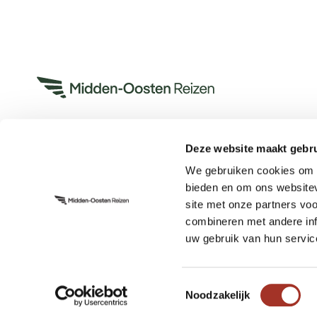
Deze website maakt gebru
Heeft u een vraag?
We gebruiken cookies om c
App met ons
bieden en om ons websitev
Bel ons op +31 (0)73 22 00 553
site met onze partners vo
Plan een videogesprek
combineren met andere inf
uw gebruik van hun servic
Toestemmingsselectie
Noodzakelijk