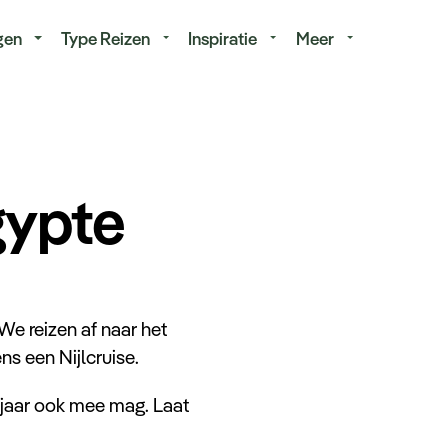
isduur
Budget
gen
Type Reizen
Inspiratie
Meer
gypte
 We reizen af naar het
ns een Nijlcruise.
t jaar ook mee mag. Laat