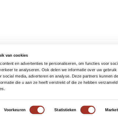
ik van cookies
Meer informatie
ontent en advertenties te personaliseren, om functies voor soci
Actueel
erkeer te analyseren. Ook delen we informatie over uw gebruik
Keurmerken
or social media, adverteren en analyse. Deze partners kunnen 
Verantwoord op reis
ormatie die u aan ze heeft verstrekt of die ze hebben verzameld
es.
Webinars
Vacatures
Voorkeuren
Statistieken
Market