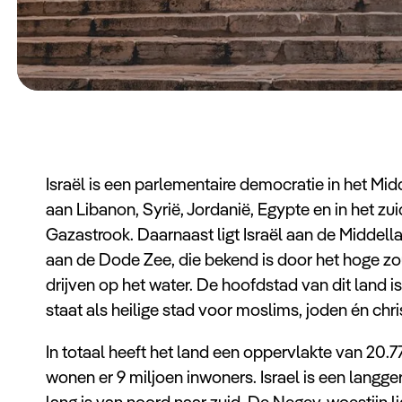
Israël is een parlementaire democratie in het Mid
aan Libanon, Syrië, Jordanië, Egypte en in het z
Gazastrook. Daarnaast ligt Israël aan de Middella
aan de Dode Zee, die bekend is door het hoge z
drijven op het water. De hoofdstad van dit land 
staat als heilige stad voor moslims, joden én chr
In totaal heeft het land een oppervlakte van 20.7
wonen er 9 miljoen inwoners. Israel is een langge
lang is van noord naar zuid. De Negev-woestijn li