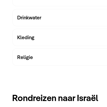
Drinkwater
Kleding
Religie
De mensen van Israël nemen hun feestdagen erg
houd er ook rekening mee dat er tijdens sommig
Rondreizen naar Israël