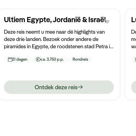
Ultiem Egypte, Jordanië & Israël
L
Deze reis neemt u mee naar dé highlights van
De
deze drie landen. Bezoek onder andere de
me
piramides in Egypte, de roodstenen stad Petra in
wa
Jordanië en duik in de historie van Jeruzalem.
he
21 dagen
v.a. 3.750 p.p.
Rondreis
a
Ontdek deze reis