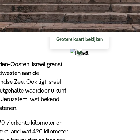
Israël
Israël
Grotere kaart bekijken
den-Oosten. Israël grenst
uidwesten aan de
ndse Zee. Ook ligt Israël
outgehalte waardoor u kunt
is Jeruzalem, wat bekend
istenen.
70 vierkante kilometer en
rekt land wat 420 kilometer
gt in het zuiden en beslaat