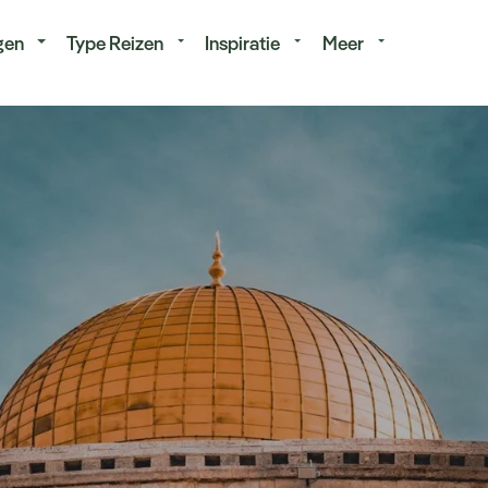
isduur
Budget
gen
Type Reizen
Inspiratie
Meer