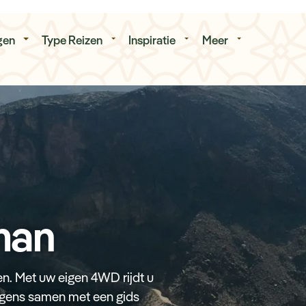
isduur
Budget
gen
Type Reizen
Inspiratie
Meer
man
en. Met uw eigen 4WD rijdt u
lgens samen met een gids