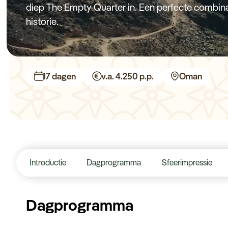
diep The Empty Quarter in. Een perfecte combinat
historie.
17 dagen
v.a. 4.250 p.p.
Oman
Introductie
Dagprogramma
Sfeerimpressie
Dagprogramma