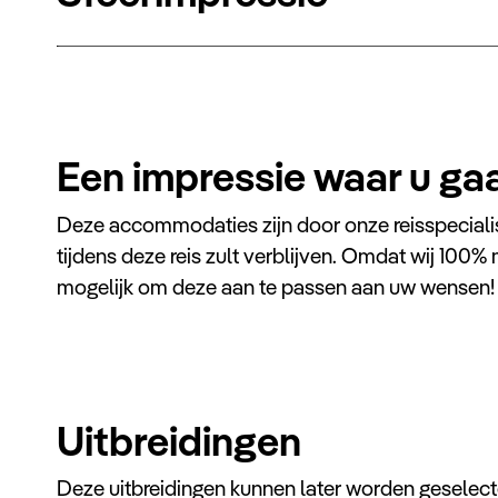
Een impressie waar u ga
Deze accommodaties zijn door onze reisspeciali
tijdens deze reis zult verblijven. Omdat wij 100% 
mogelijk om deze aan te passen aan uw wensen!
Jebel Shams
Sama Heights Resort
Uitbreidingen
Deze accommodatie biedt u de kans te ervaren
wat het is om in een traditioneel
bedoeïenenkamp te verblijven. Er zijn authentieke
Deze uitbreidingen kunnen later worden geselect