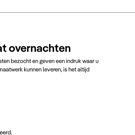
at overnachten
sten bezocht en geven een indruk waar u
maatwerk kunnen leveren, is het altijd
Oman
Wildkamperen
Tijdens deze unieke ervaring slaapt u in uw eigen
tent onder de sterren naast een knetterend
kampvuur.
eerd.