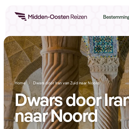
Re
Bestemmin
Home
Dwars door Iran van Zuid naar Noord
Dwars door Iran
naar Noord