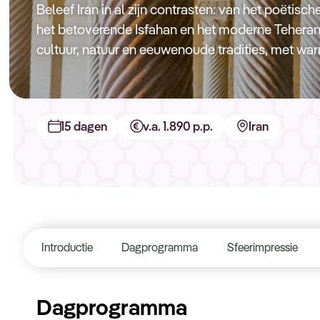
Beleef Iran in al zijn contrasten: van het poëtisch
het betoverende Isfahan en het moderne Teheran. 
cultuur, natuur en eeuwenoude tradities, met w
15 dagen
v.a. 1.890 p.p.
Iran
Introductie
Dagprogramma
Sfeerimpressie
Dagprogramma