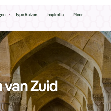
isduur
Budget
gen
Type Reizen
Inspiratie
Meer
 van Zuid