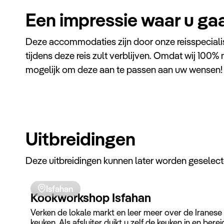
Een impressie waar u ga
Deze accommodaties zijn door onze reisspeciali
tijdens deze reis zult verblijven. Omdat wij 100% 
mogelijk om deze aan te passen aan uw wensen!
Shiraz
Zandiye Hotel
Uitbreidingen
Het Zandiye Hotel in Shiraz is gelegen bij het
historische centrum van Shiraz. Dit hotel is een
van de beste in Shiraz en biedt u alles voor een
Deze uitbreidingen kunnen later worden geselect
heerlijk verblijf in deze stad. Gelegen op slechts
een paar minuten van de KarimKhan citadel.
Isfahan
Kookworkshop Isfahan
Verken de lokale markt en leer meer over de Iranese
keuken. Als afsluiter duikt u zelf de keuken in en berei