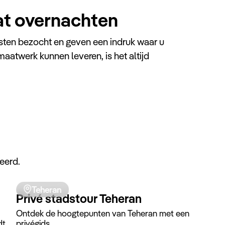
at overnachten
sten bezocht en geven een indruk waar u
maatwerk kunnen leveren, is het altijd
Isfahan
Abbasi Hotel
Deze accommodatie werd ongeveer 400 jaar
geleden gebouwd in de tijd van koning Sultan
Husayn van Safavid. Vroeger bekend als de
eerd.
Mothers Inn-karavanserai, werd het gebouwd als
een karavanserai om reizigers onderdak te
bieden.
Teheran
Privé stadstour Teheran
Ontdek de hoogtepunten van Teheran met een
dt
privégids.