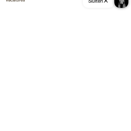
Sluiten
Type reizen
Opslaan
Reis aanvragen
Maatwerk Rondreizen
Groepsreizen
Luxe Reizen
Strandvakanties
Blijf op de hoogte:
Schrijf u in voor de nieuwsbrief