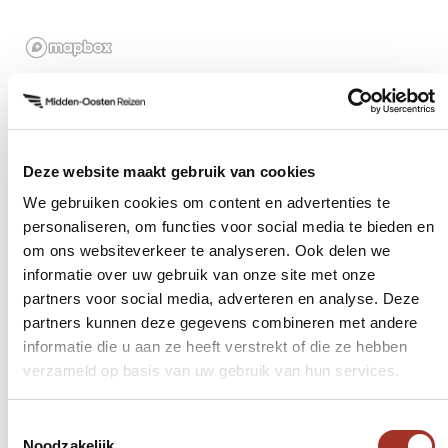
avond staat in het teken van drankjes en muziek.
Sfeerimpressie
Deze website maakt gebruik van cookies
We gebruiken cookies om content en advertenties te
personaliseren, om functies voor social media te bieden en
om ons websiteverkeer te analyseren. Ook delen we
informatie over uw gebruik van onze site met onze
partners voor social media, adverteren en analyse. Deze
Neem contact op met Pascalle
partners kunnen deze gegevens combineren met andere
De expert voor reizen in Egypte.
informatie die u aan ze heeft verstrekt of die ze hebben
verzameld op basis van uw gebruik van hun services.
App met ons
Bel ons op +31 (0)73 22 00 553
Toestemmingsselectie
Plan een videogesprek
Noodzakelijk