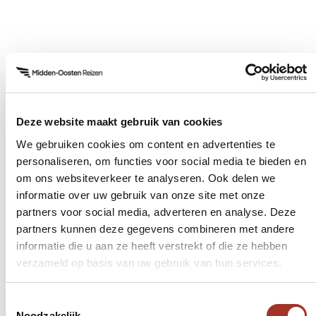
Khuwair
S
h
Deze accommodatie ligt op 1 kilometer van de
o
Oman Avenues Mall. Het beschikt over een
i
buitenzwembad en heeft uitzicht op de stad
Uitbreidingen
D
en de bergen.
Deze uitbreidingen kunnen later worden
geselecteerd.
Deze website maakt gebruik van cookies
We gebruiken cookies om content en advertenties te
personaliseren, om functies voor social media te bieden en
Wahiba Sands
Dune Bashing | gids in eigen voertuig
Vi
om ons websiteverkeer te analyseren. Ook delen we
Samen met een gids gaat u 30 minuten Dune
Tij
informatie over uw gebruik van onze site met onze
Bashen! Zo ziet u meer van de woestijn. In overleg
met
partners voor social media, adverteren en analyse. Deze
mag u ook zelf rijden.
spe
partners kunnen deze gegevens combineren met andere
De 
informatie die u aan ze heeft verstrekt of die ze hebben
nor
verzameld op basis van uw gebruik van hun services.
Toestemmingsselectie
Noodzakelijk