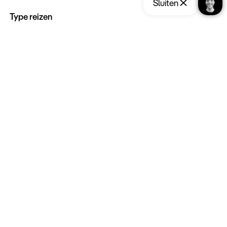
Sluiten
Type reizen
Maatwerk Rondreizen
Opslaan
Reis aanvragen
Groepsreizen
Luxe Reizen
Strandvakanties
Blijf op de hoogte:
Schrijf u in voor de nieuwsbrief