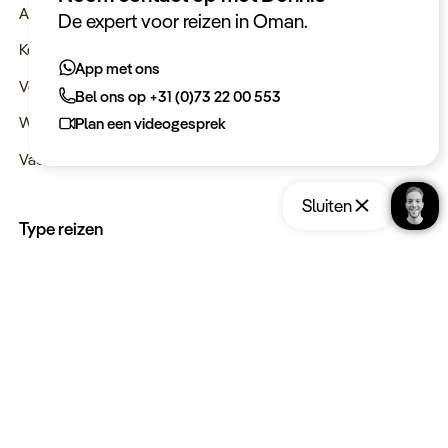
Actueel
De expert voor reizen in Oman.
Keurmerken
App met ons
Verantwoord op reis
Bel ons op +31 (0)73 22 00 553
Webinars
Plan een videogesprek
Vacatures
Sluiten
Type reizen
Maatwerk Rondreizen
Opslaan
Reis aanvragen
Groepsreizen
Luxe Reizen
Strandvakanties
Blijf op de hoogte: