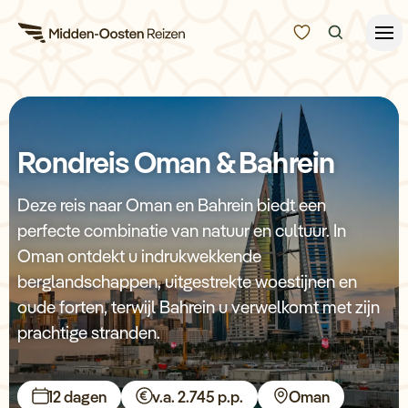
Reisduur
Budget
Alle bestemmingen
Rondreis Oman & Bahrein
Zoeken
Type Reizen
Deze reis naar Oman en Bahrein biedt een
perfecte combinatie van natuur en cultuur. In
Inspiratie
Oman ontdekt u indrukwekkende
berglandschappen, uitgestrekte woestijnen en
Meer
oude forten, terwijl Bahrein u verwelkomt met zijn
prachtige stranden.
12 dagen
v.a. 2.745 p.p.
Oman