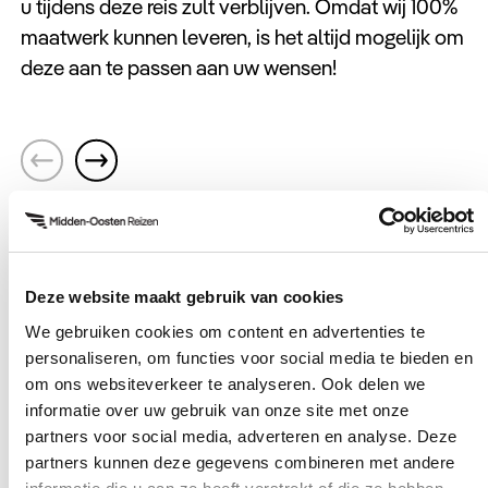
u tijdens deze reis zult verblijven. Omdat wij 100%
maatwerk kunnen leveren, is het altijd mogelijk om
deze aan te passen aan uw wensen!
Muscat
Crowne Plaza Muscat
Deze accommodatie ligt aan het strand en
S
heeft twee buitenzwembaden. Er zijn tevens
h
vier restaurants te vinden.
o
i
Uitbreidingen
Deze website maakt gebruik van cookies
D
We gebruiken cookies om content en advertenties te
Deze uitbreidingen kunnen later worden
personaliseren, om functies voor social media te bieden en
geselecteerd.
om ons websiteverkeer te analyseren. Ook delen we
informatie over uw gebruik van onze site met onze
partners voor social media, adverteren en analyse. Deze
Wahiba Sands
Dune Bashing | gids in eigen voertuig
Th
partners kunnen deze gegevens combineren met andere