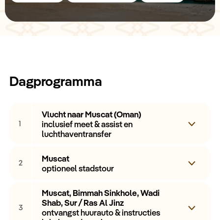
Dagprogramma
Vlucht naar Muscat (Oman)
inclusief meet & assist en
1
luchthaventransfer
Muscat
Vandaag vliegt u naar Muscat in Oman. Bij
2
optioneel stadstour
aankomst wordt u door een van onze lokale
medewerkers naar uw accommodatie gebracht
Muscat, Bimmah Sinkhole, Wadi
Muscat is een samensmelting van eeuwenoude
voor de uw eerste overnachting.
Shab, Sur / Ras Al Jinz
3
tradities en vooruitgang. De stad is sinds het begin
ontvangst huurauto & instructies