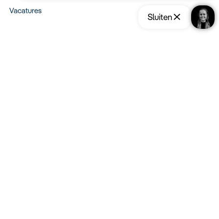
Vacatures
Sluiten
Type reizen
Opslaan
Reis aanvragen
Maatwerk Rondreizen
Groepsreizen
Luxe Reizen
Strandvakanties
Blijf op de hoogte:
Schrijf u in voor de nieuwsbrief