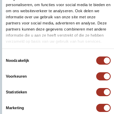
Details & prijzen
personaliseren, om functies voor social media te bieden en
Stedentrip Jeruzalem
om ons websiteverkeer te analyseren. Ook delen we
informatie over uw gebruik van onze site met onze
partners voor social media, adverteren en analyse. Deze
5 dagen
partners kunnen deze gegevens combineren met andere
v.a. 995 p.p.
informatie die u aan ze heeft verstrekt of die ze hebben
Israël
verzameld op basis van uw gebruik van hun services.
Reis aanvragen
Toestemmingsselectie
Noodzakelijk
Voorkeuren
Retourvlucht in Economy Class
Ruim- & handbagage
Statistieken
Lokaal vervoer zoals vermeld in het
programma
Marketing
Alle overnachtingen in geselecteerde