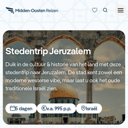
Reisduur
Budget
Alle bestemmingen
Stedentrip Jeruzalem
Zoeken
Type Reizen
Duik in de cultuur & historie van het land met deze
stedentrip naar Jeruzalem. De stad kent zowel een
Inspiratie
moderne westerse vibe, maar laat u ook het oude
traditionele Israël zien.
Meer
5 dagen
v.a. 995 p.p.
Israël