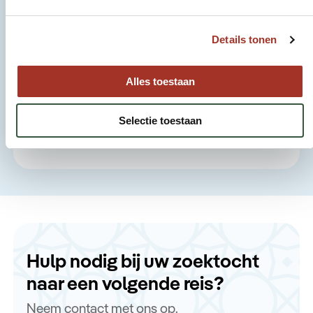
accommodaties
Persoonlijke reisapp met
Details tonen
dagprogramma, tips en informatie
Excursies en activiteiten zoals
Alles toestaan
vermeld in het programma
24/7 ondersteuning tijdens de gehele
Selectie toestaan
reis
Hulp nodig bij uw zoektocht
naar een volgende reis?
Neem contact met ons op.