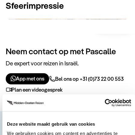
Sfeerimpressie
Jeruzalem, waar u de rest van de avond vrij kunt
invullen.
Neem contact op met Pascalle
De expert voor reizen in Israël.
App met ons
Bel ons op +31 (0)73 22 00 553
Plan een videogesprek
Deze website maakt gebruik van cookies
We gebruiken cookies om content en advertenties te