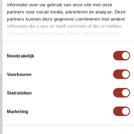
informatie over uw gebruik van onze site met onze
partners voor social media, adverteren en analyse. Deze
Neem contact op met Pascalle
partners kunnen deze gegevens combineren met andere
De expert voor reizen in Israël.
informatie die u aan ze heeft verstrekt of die ze hebben
verzameld op basis van uw gebruik van hun services.
App met ons
Bel ons op +31 (0)73 22 00 553
Toestemmingsselectie
Plan een videogesprek
Noodzakelijk
Voorkeuren
Statistieken
Details & prijzen
Stedentrip Tel Aviv
Marketing
4 dagen
v.a. 995 p.p.