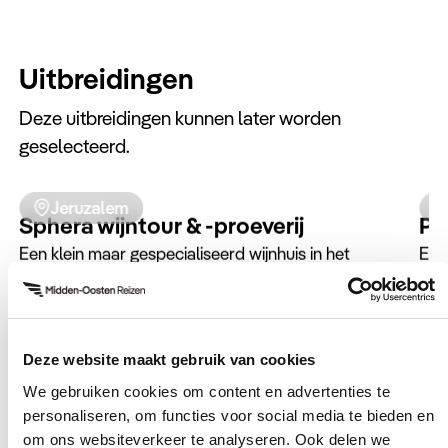
Het Prima City hotel is centraal gelegen in Tel
Aviv. Slechts enkele minuten lopen en u staat
H
op het strand en slechts enkele minuten de
m
andere kant op lopen en u staat midden in het
h
Uitbreidingen
centrum.
b
Deze uitbreidingen kunnen later worden
geselecteerd.
Jeruzalem
Sphera wijntour & -proeverij
Pr
Een klein maar gespecialiseerd wijnhuis in het
Een
Judeagebergte dat gespecialiseerd is in het
van
produceren van hoogstaande witte wijnen.
Deze website maakt gebruik van cookies
We gebruiken cookies om content en advertenties te
personaliseren, om functies voor social media te bieden en
om ons websiteverkeer te analyseren. Ook delen we