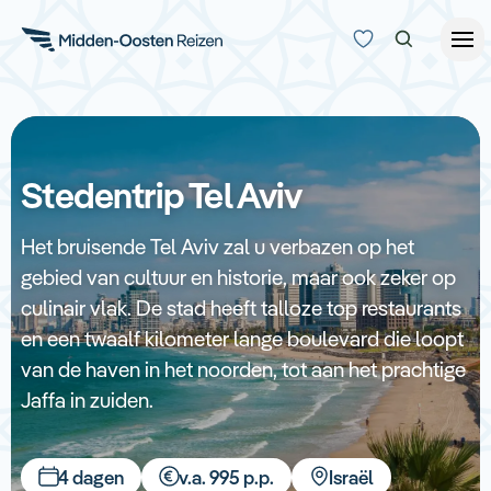
Reisduur
Budget
Alle bestemmingen
Stedentrip Tel Aviv
Zoeken
Type Reizen
Het bruisende Tel Aviv zal u verbazen op het
gebied van cultuur en historie, maar ook zeker op
Inspiratie
culinair vlak. De stad heeft talloze top restaurants
en een twaalf kilometer lange boulevard die loopt
Meer
van de haven in het noorden, tot aan het prachtige
Jaffa in zuiden.
4 dagen
v.a. 995 p.p.
Israël