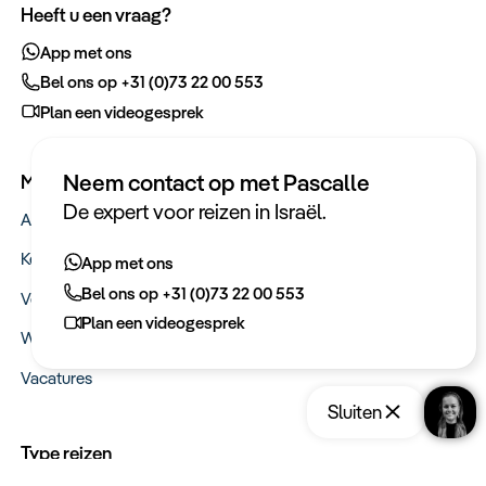
Heeft u een vraag?
App met ons
Bel ons op +31 (0)73 22 00 553
Plan een videogesprek
Neem contact op met Pascalle
Meer informatie
De expert voor reizen in Israël.
Actueel
Keurmerken
App met ons
Bel ons op +31 (0)73 22 00 553
Verantwoord op reis
Plan een videogesprek
Webinars
Vacatures
Sluiten
Type reizen