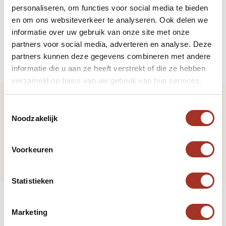
personaliseren, om functies voor social media te bieden
toegestaan, maar expats en toeristen kunnen hun
en om ons websiteverkeer te analyseren. Ook delen we
geloof in privésfeer en in erkende gebedshuizen
informatie over uw gebruik van onze site met onze
uitoefenen.
partners voor social media, adverteren en analyse. Deze
partners kunnen deze gegevens combineren met andere
informatie die u aan ze heeft verstrekt of die ze hebben
verzameld op basis van uw gebruik van hun services.
Toestemmingsselectie
Volgende pagina
Noodzakelijk
Munteenheid
Voorkeuren
Statistieken
Marketing