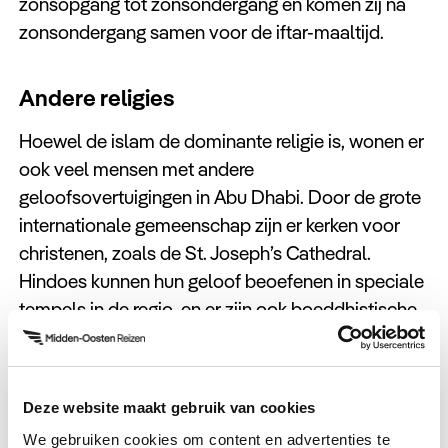
zonsopgang tot zonsondergang en komen zij na
zonsondergang samen voor de iftar-maaltijd.
Andere religies
Hoewel de islam de dominante religie is, wonen er
ook veel mensen met andere
geloofsovertuigingen in Abu Dhabi. Door de grote
internationale gemeenschap zijn er kerken voor
christenen, zoals de St. Joseph’s Cathedral.
Hindoes kunnen hun geloof beoefenen in speciale
tempels in de regio, en er zijn ook boeddhistische
en sikh-gemeenschappen.
De overheid respecteert religieuze vrijheid, zolang
Deze website maakt gebruik van cookies
deze binnen de wet en culturele normen blijft.
Missionaire activiteiten en religieuze kritiek zijn niet
We gebruiken cookies om content en advertenties te