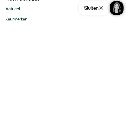
Sluiten
Actueel
Keurmerken
Verantwoord op reis
Webinars
Vacatures
Type reizen
Maatwerk Rondreizen
Groepsreizen
Luxe Reizen
Strandvakanties