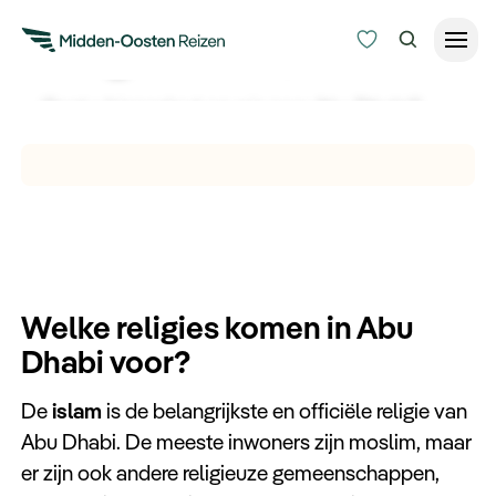
Religie in Abu Dhabi
Gaat u binnenkort op reis naar Abu Dhabi?
Reisduur
Ontdek hier alles over de religie in Abu Dhabi
Budget
Alle bestemmingen
voordat u op reis gaat.
Zoeken
Type Reizen
Inspiratie
Welke religies komen in Abu
Dhabi voor?
Meer
De
islam
is de belangrijkste en officiële religie van
Abu Dhabi. De meeste inwoners zijn moslim, maar
er zijn ook andere religieuze gemeenschappen,